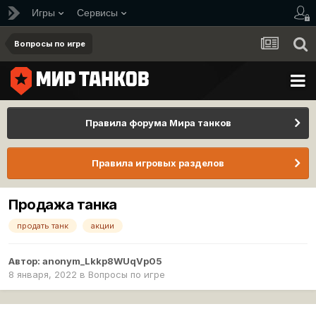
Игры
Сервисы
Вопросы по игре
Правила форума Мира танков
Правила игровых разделов
Продажа танка
продать танк
акции
Автор:
anonym_Lkkp8WUqVp05
8 января, 2022
в
Вопросы по игре