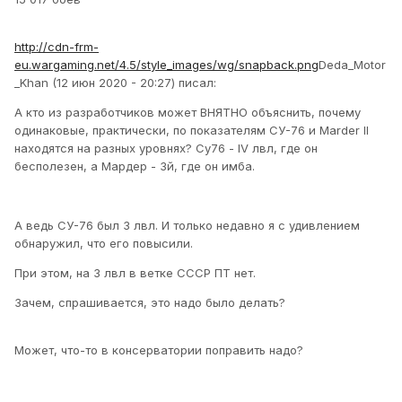
http://cdn-frm-
eu.wargaming.net/4.5/style_images/wg/snapback.png
Deda_Motor
_Khan (12 июн 2020 - 20:27) писал:
А кто из разработчиков может ВНЯТНО объяснить, почему
одинаковые, практически, по показателям СУ-76 и
Marder II
находятся на разных уровнях? Су76 - IV лвл, где он
бесполезен, а Мардер - 3й, где он имба.
А ведь СУ-76 был 3 лвл. И только недавно я с удивлением
обнаружил, что его повысили.
При этом, на 3 лвл в ветке СССР ПТ нет.
Зачем, спрашивается, это надо было делать?
Может, что-то в консерватории поправить надо?