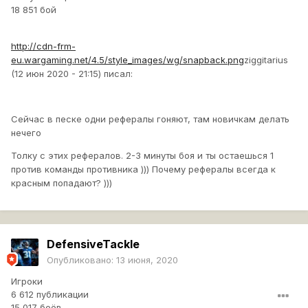
18 851 бой
http://cdn-frm-
eu.wargaming.net/4.5/style_images/wg/snapback.png
ziggitarius
(12 июн 2020 - 21:15) писал:
Сейчас в песке одни рефералы гоняют, там новичкам делать
нечего
Толку с этих рефералов. 2-3 минуты боя и ты остаешься 1
против команды противника ))) Почему рефералы всегда к
красным попадают? )))
DefensiveTackle
Опубликовано:
13 июня, 2020
Игроки
6 612 публикации
15 017 боёв