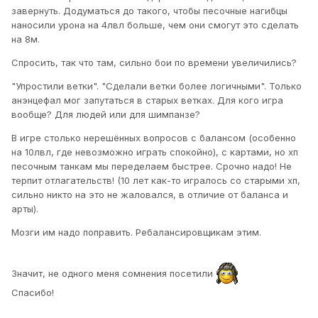
завернуть. Додуматься до такого, чтобы песочные нагибцы
наносили урона на 4лвл больше, чем они смогут это сделать
на 8м.
Спросить, так что там, сильно бои по времени увеличились?
"Упростили ветки". "Сделали ветки более логичными". Только
анэнцефал мог запутаться в старых ветках. Для кого игра
вообще? Для людей или для шимпанзе?
В игре столько нерешённых вопросов с балансом (особенно
на 10лвл, где невозможно играть спокойно), с картами, но хп
песочным танкам мы переделаем быстрее. Срочно надо! Не
терпит отлагательств! (10 лет как-то игралось со старыми хп,
сильно никто на это не жаловался, в отличие от баланса и
арты).
Мозги им надо поправить. Ребалансировщикам этим.
Значит, не одного меня сомнения посетили
Спасибо!