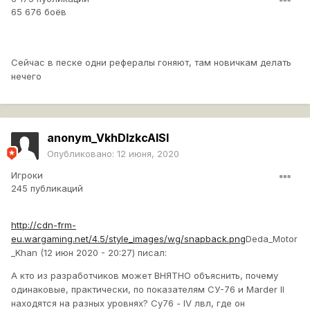
65 676 боёв
Сейчас в песке одни рефералы гоняют, там новичкам делать
нечего
anonym_VkhDIzkcAISl
Опубликовано:
12 июня, 2020
Игроки
245 публикаций
http://cdn-frm-
eu.wargaming.net/4.5/style_images/wg/snapback.png
Deda_Motor
_Khan (12 июн 2020 - 20:27) писал:
А кто из разработчиков может ВНЯТНО объяснить, почему
одинаковые, практически, по показателям СУ-76 и
Marder II
находятся на разных уровнях? Су76 - IV лвл, где он