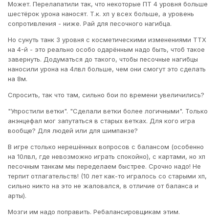
Может. Перелапатили так, что некоторые ПТ 4 уровня больше
шестёрок урона наносят. Т.к. хп у всех больше, а уровень
сопротивления - ниже. Рай для песочного нагибца.
Но сунуть танк 3 уровня с косметическими изменениями ТТХ
на 4-й - это реально особо одарённым надо быть, чтоб такое
завернуть. Додуматься до такого, чтобы песочные нагибцы
наносили урона на 4лвл больше, чем они смогут это сделать
на 8м.
Спросить, так что там, сильно бои по времени увеличились?
"Упростили ветки". "Сделали ветки более логичными". Только
анэнцефал мог запутаться в старых ветках. Для кого игра
вообще? Для людей или для шимпанзе?
В игре столько нерешённых вопросов с балансом (особенно
на 10лвл, где невозможно играть спокойно), с картами, но хп
песочным танкам мы переделаем быстрее. Срочно надо! Не
терпит отлагательств! (10 лет как-то игралось со старыми хп,
сильно никто на это не жаловался, в отличие от баланса и
арты).
Мозги им надо поправить. Ребалансировщикам этим.