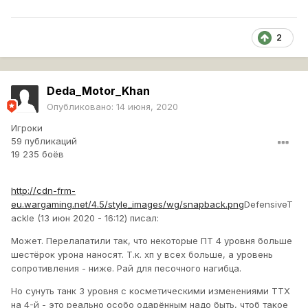
2
Deda_Motor_Khan
Опубликовано:
14 июня, 2020
Игроки
59 публикаций
19 235 боёв
http://cdn-frm-
eu.wargaming.net/4.5/style_images/wg/snapback.png
DefensiveT
ackle (13 июн 2020 - 16:12) писал:
Может. Перелапатили так, что некоторые ПТ 4 уровня больше
шестёрок урона наносят. Т.к. хп у всех больше, а уровень
сопротивления - ниже. Рай для песочного нагибца.
Но сунуть танк 3 уровня с косметическими изменениями ТТХ
на 4-й - это реально особо одарённым надо быть, чтоб такое