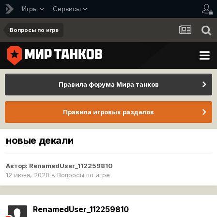
Игры
Сервисы
Вопросы по игре
Правила форума Мира танков
Правила игровых разделов
новые декали
Автор:
RenamedUser_112259810
12 июня, 2020
в
Вопросы по игре
RenamedUser_112259810