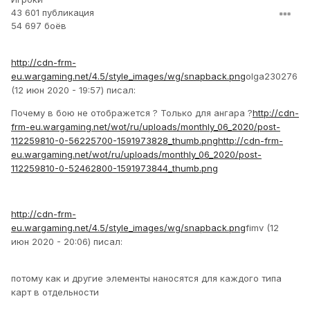
43 601 публикация
54 697 боёв
http://cdn-frm-
eu.wargaming.net/4.5/style_images/wg/snapback.png
olga230276
(12 июн 2020 - 19:57) писал:
Почему в бою не отображется ? Только для ангара ?
http://cdn-
frm-eu.wargaming.net/wot/ru/uploads/monthly_06_2020/post-
112259810-0-56225700-1591973828_thumb.png
http://cdn-frm-
eu.wargaming.net/wot/ru/uploads/monthly_06_2020/post-
112259810-0-52462800-1591973844_thumb.png
http://cdn-frm-
eu.wargaming.net/4.5/style_images/wg/snapback.png
fimv (12
июн 2020 - 20:06) писал:
потому как и другие элементы наносятся для каждого типа
карт в отдельности