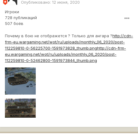
Опубликовано:
12 июня, 2020
Игроки
728 публикаций
507 боёв
Почему в бою не отображется ? Только для ангара ?
http://cdn-
frm-eu.wargaming.net/wot/ru/uploads/monthly_06_2020/post-
112259810-0-56225700-1591973828_thumb.png
http://cdn-frm-
eu.wargaming.net/wot/ru/uploads/monthly_06_2020/post-
112259810-0-52462800-1591973844_thumb.png