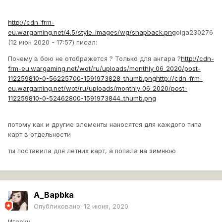
http://cdn-frm-
eu.wargaming.net/4.5/style_images/wg/snapback.png
olga230276
(12 июн 2020 - 17:57) писал:
Почему в бою не отображется ? Только для ангара ?
http://cdn-
frm-eu.wargaming.net/wot/ru/uploads/monthly_06_2020/post-
112259810-0-56225700-1591973828_thumb.png
http://cdn-frm-
eu.wargaming.net/wot/ru/uploads/monthly_06_2020/post-
112259810-0-52462800-1591973844_thumb.png
потому как и другие элементы наносятся для каждого типа
карт в отдельности
ты поставила для летних карт, а попала на зимнюю
A_Bapbka
Опубликовано:
12 июня, 2020
Игроки