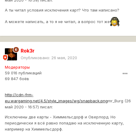
А ты читал условия исключения карт? Что там написано?
А можете написать, а то я не читал, а вопрос тот же
Rok3r
Опубликовано:
26 мая, 2020
Модераторы
59 016 публикаций
69 847 боёв
http://cdn-frm-
eu.wargaming.net/4.5/style_images/wg/snapback.png
mr_Burg (26
май 2020 - 16:57) писал:
Исключены две карты - Химмельсдорф и Оверлорд. Но
периодически я всё равно попадаю на исключенную карту,
например на Химмельсдорф.