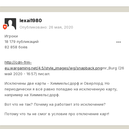
lexai1980
Опубликовано:
26 мая, 2020
Игроки
18 179 публикаций
82 858 боёв
http://cdn-frm-
eu.wargaming.net/4.5/style_images/wg/snapback.png
mr_Burg (26
май 2020 - 16:57) писал:
Исключены две карты - Химмельсдорф и Оверлорд. Но
периодически я всё равно попадаю на исключенную карту,
например на Химмельсдорф.
Вот что не так? Почему на работает это исключение?
Потому что ты не смог в условие про отключение карт!