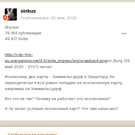
sinkus
Опубликовано:
26 мая, 2020
Игроки
79 164 публикации
49 917 боёв
http://cdn-frm-
eu.wargaming.net/4.5/style_images/wg/snapback.png
mr_Burg (26
май 2020 - 21:57) писал:
Исключены две карты - Химмельсдорф и Оверлорд. Но
периодически я всё равно попадаю на исключенную карту,
например на Химмельсдорф.
Вот что не так? Почему на работает это исключение?
А ты читал условия исключения карт? Что там написано?
Глобальные модераторы