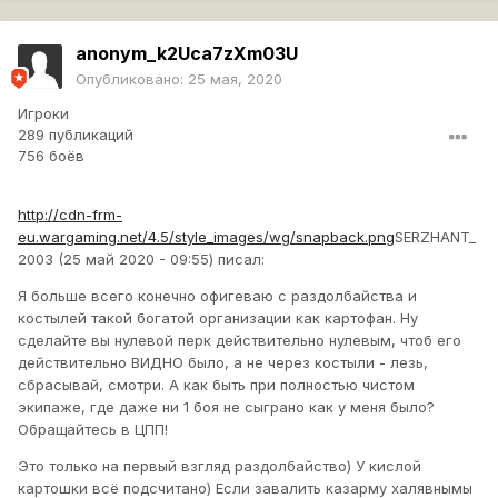
anonym_k2Uca7zXm03U
Опубликовано:
25 мая, 2020
Игроки
289 публикаций
756 боёв
http://cdn-frm-
eu.wargaming.net/4.5/style_images/wg/snapback.png
SERZHANT_
2003 (25 май 2020 - 09:55) писал:
Я больше всего конечно офигеваю с раздолбайства и
костылей такой богатой организации как картофан. Ну
сделайте вы нулевой перк действительно нулевым, чтоб его
действительно ВИДНО было, а не через костыли - лезь,
сбрасывай, смотри. А как быть при полностью чистом
экипаже, где даже ни 1 боя не сыграно как у меня было?
Обращайтесь в ЦПП!
Это только на первый взгляд раздолбайство) У кислой
картошки всё подсчитано) Если завалить казарму халявнымы