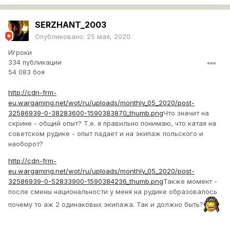
SERZHANT_2003
Опубликовано:
25 мая, 2020
Игроки
334 публикации
54 083 боя
http://cdn-frm-
eu.wargaming.net/wot/ru/uploads/monthly_05_2020/post-
32586939-0-38283600-1590383870_thumb.png
Что значит на
скрине - общий опыт? Т.е. я правильно понимаю, что катая на
советском рудике - опыт падает и на экипаж польского и
наоборот?
http://cdn-frm-
eu.wargaming.net/wot/ru/uploads/monthly_05_2020/post-
32586939-0-52833900-1590384236_thumb.png
Также момент -
после смены национальности у меня на рудике образовалось
почему то аж 2 одинаковых экипажа. Так и должно быть?