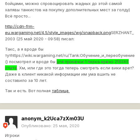
бойцами, можно спровоцировать жадных до этой самой
халявы танкистов на покупку дополнительных мест за голду)
Всё просто...
http://cdn-frm-
eu.wargaming.net/4.5/style_images/wg/snapback.png
SERZHANT_
2003 (25 май 2020 - 09:58) писал:
Такс, а я вроде бы
тутhttps://wiki.wargaming.net/ru/Tank:Обучение_и_переобучение
() посмотрел и вроде бы
для прокачки 1 перка нужно 210060
опыта
. Хм, или где это тогда теперь смотреть если вики врет?
Даже в клиент никакой информации им ума вшить не
составило за 10 лет.
Так и есть. Вот полная
таблица
anonym_k2Uca7zXm03U
Опубликовано:
25 мая, 2020
Игроки