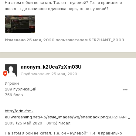
На этом я бои не катал. Т.е. он - нулевой? Т.е. я правильно
понял - где написано единичка перк, то не нулевой?
Изменено
25 мая, 2020
пользователем SERZHANT_2003
anonym_k2Uca7zXm03U
Опубликовано:
25 мая, 2020
Игроки
289 публикаций
756 боёв
http://cdn-frm-
eu.wargaming.net/4.5/style_images/wg/snapback.png
SERZHANT_
2003 (25 май 2020 - 09:15) писал:
На этом я бои не катал. Т.е. он - нулевой? Т.е. я правильно