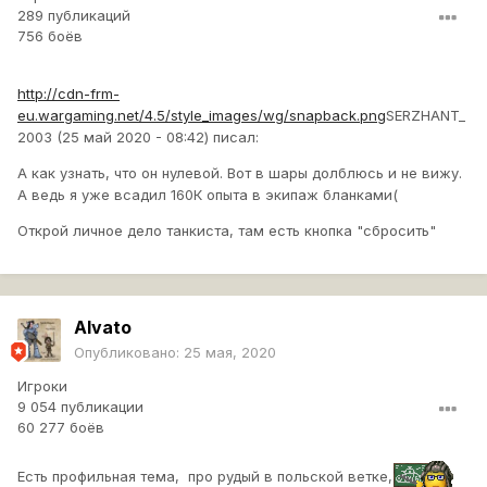
289 публикаций
756 боёв
http://cdn-frm-
eu.wargaming.net/4.5/style_images/wg/snapback.png
SERZHANT_
2003 (25 май 2020 - 08:42) писал:
А как узнать, что он нулевой. Вот в шары долблюсь и не вижу.
А ведь я уже всадил 160К опыта в экипаж бланками(
Открой личное дело танкиста, там есть кнопка "сбросить"
Alvato
Опубликовано:
25 мая, 2020
Игроки
9 054 публикации
60 277 боёв
Есть профильная тема, про рудый в польской ветке,