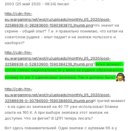
2003 (25 май 2020 - 08:24) писал:
http://cdn-frm-
eu.wargaming.net/wot/ru/uploads/monthly_05_2020/post-
32586939-0-38283600-1590383870_thumb.png
Что значит на
скрине - общий опыт? Т.е. я правильно понимаю, что катая на
советском рудике - опыт падает и на экипаж польского и
наоборот?
http://cdn-frm-
eu.wargaming.net/wot/ru/uploads/monthly_05_2020/post-
32586939-0-52833900-1590384236_thumb.png
Т
акже момент -
после смены национальности у меня на рудике образовалось
почему то аж 2 одинаковых экипажа. Так и должно быть?
http://cdn-frm-
eu.wargaming.net/wot/ru/uploads/monthly_05_2020/post-
32586939-0-30784500-1590384600_thumb.png
И третий момент
- я на один из экипажей на 40 TP уже использовал бланки
опыта на 160 К. А при выборе экипажа этот экипаж не
доступен. Что за фигня? В ЦПП теперь писать?
Вот здесь повнимательней. Один экипаж с нулевым бб а у