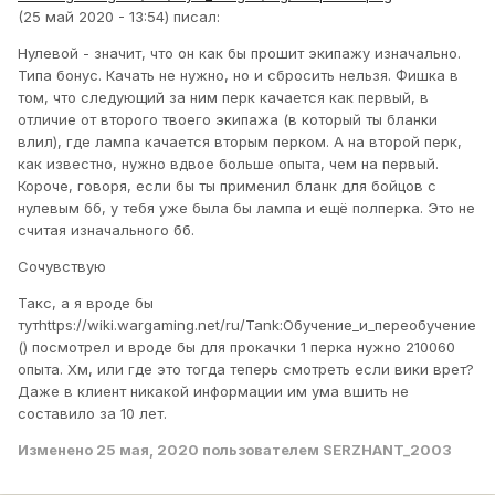
(25 май 2020 - 13:54) писал:
Нулевой - значит, что он как бы прошит экипажу изначально.
Типа бонус. Качать не нужно, но и сбросить нельзя. Фишка в
том, что следующий за ним перк качается как первый, в
отличие от второго твоего экипажа (в который ты бланки
влил), где лампа качается вторым перком. А на второй перк,
как известно, нужно вдвое больше опыта, чем на первый.
Короче, говоря, если бы ты применил бланк для бойцов с
нулевым бб, у тебя уже была бы лампа и ещё полперка. Это не
считая изначального бб.
Сочувствую
Такс, а я вроде бы
тутhttps://wiki.wargaming.net/ru/Tank:Обучение_и_переобучение
() посмотрел и вроде бы для прокачки 1 перка нужно 210060
опыта. Хм, или где это тогда теперь смотреть если вики врет?
Даже в клиент никакой информации им ума вшить не
составило за 10 лет.
Изменено
25 мая, 2020
пользователем SERZHANT_2003