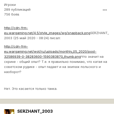
Игроки
289 публикаций
756 боёв
http://cdn-frm-
eu.wargaming.net/4.5/style_images/wg/snapback.png
SERZHANT_
2003 (25 май 2020 - 08:24) писал:
http://cdn-frm-
eu.wargaming.net/wot/ru/uploads/monthly_05_2020/post-
32586939-0-38283600-1590383870_thumb.png
Что значит на
скрине - общий опыт? Т.е. я правильно понимаю, что катая на
советском рудике - опыт падает и на экипаж польского и
наоборот?
Нет. Это касается только танка.
SERZHANT_2003