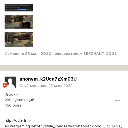
Изменено
25 мая, 2020
пользователем SERZHANT_2003
anonym_k2Uca7zXm03U
Опубликовано:
25 мая, 2020
Игроки
289 публикаций
756 боёв
http://cdn-frm-
eu.wargaming.net/4.5/style_images/wg/snapback.png
SERZHANT_