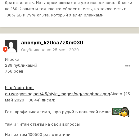
братство есть. На втором экипаже я уже использовал бланки
на 160 К опыта и там кнопка сбросить есть, но также есть и
100% ББ и 79% опыта, который я влил бланками.
anonym_k2Uca7zXm03U
Опубликовано:
25 мая, 2020
Игроки
289 публикаций
756 боёв
http://cdn-frm-
eu.wargaming.net/4.5/style_images/wg/snapback.png
Alvato (25
май 2020 - 08:44) писал:
Есть профильная тема, про рудый в польской ветке,
там и читай ответы на свои вопросы
На них там 100500 раз ответили