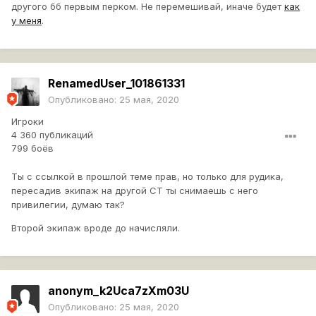
другого бб первым перком. Не перемешивай, иначе будет
как
у меня
.
RenamedUser_101861331
Опубликовано:
25 мая, 2020
Игроки
4 360 публикаций
799 боёв
Ты с ссылкой в прошлой теме прав, но только для рудика,
пересадив экипаж на другой СТ ты снимаешь с него
привилегии, думаю так?
Второй экипаж вроде до начисляли.
anonym_k2Uca7zXm03U
Опубликовано:
25 мая, 2020