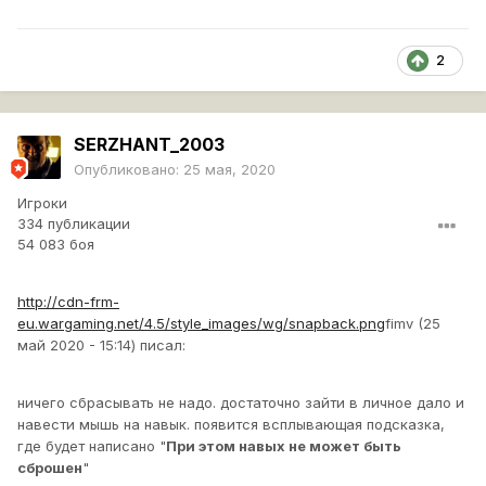
2
SERZHANT_2003
Опубликовано:
25 мая, 2020
Игроки
334 публикации
54 083 боя
http://cdn-frm-
eu.wargaming.net/4.5/style_images/wg/snapback.png
fimv (25
май 2020 - 15:14) писал:
ничего сбрасывать не надо. достаточно зайти в личное дало и
навести мышь на навык. появится всплывающая подсказка,
где будет написано "
При этом навых не может быть
сброшен
"