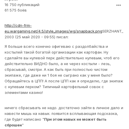
16 750 публикаций
61 575 боёв
http://cdn-frm-
eu.wargaming.net/4.5/style_images/wg/snapback.png
SERZHANT_
2003 (25 май 2020 - 09:55) писал:
Я больше всего конечно офигеваю с раздолбайства и
костылей такой богатой организации как картофан. Ну
сделайте вы нулевой перк действительно нулевым, чтоб его
действительно ВИДНО было, а не через костыли - лезь,
сбрасывай, смотри. А как быть при полностью чистом
экипаже, где даже ни 1 боя не сыграно как у меня было?
Обращайтесь в ЦПП! А после ЦПП как я определю, где экипаж
с нулевым перком? Типичный картофельный совок с
элементами казино!
ничего сбрасывать не надо. достаточно зайти в личное дало и
навести мышь на навык. появится всплывающая подсказка,
где будет написано "
При этом навых не может быть
сброшен
"