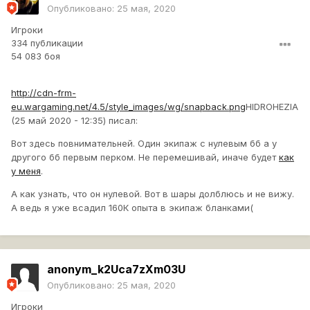
Опубликовано:
25 мая, 2020
Игроки
334 публикации
54 083 боя
http://cdn-frm-
eu.wargaming.net/4.5/style_images/wg/snapback.png
HIDROHEZIA
(25 май 2020 - 12:35) писал:
Вот здесь повнимательней. Один экипаж с нулевым бб а у
другого бб первым перком. Не перемешивай, иначе будет
как
у меня
.
А как узнать, что он нулевой. Вот в шары долблюсь и не вижу.
А ведь я уже всадил 160К опыта в экипаж бланками(
anonym_k2Uca7zXm03U
Опубликовано:
25 мая, 2020
Игроки