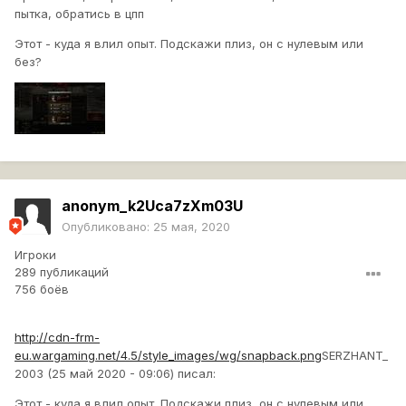
пытка, обратись в цпп
Этот - куда я влил опыт. Подскажи плиз, он с нулевым или
без?
anonym_k2Uca7zXm03U
Опубликовано:
25 мая, 2020
Игроки
289 публикаций
756 боёв
http://cdn-frm-
eu.wargaming.net/4.5/style_images/wg/snapback.png
SERZHANT_
2003 (25 май 2020 - 09:06) писал:
Этот - куда я влил опыт. Подскажи плиз, он с нулевым или