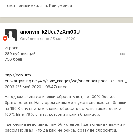
Тема-невидимка, ага. Иди умойся.
anonym_k2Uca7zXm03U
Опубликовано:
25 мая, 2020
Игроки
289 публикаций
756 боёв
http://cdn-frm-
eu.wargaming.net/4.5/style_images/wg/snapback.png
SERZHANT_
2003 (25 май 2020 - 08:47) писал:
На одном экипаже кнопки сбросить нет, но 100% боевое
братство есть. На втором экипаже я уже использовал бланки
на 160 К опыта и там кнопка сбросить есть, но также есть и
100% ББ и 79% опыта, который я влил бланками.
Где кнопка неактивна, там бб нулевое. Где активна - нажми и
рассматривай, что да как, не боись, сразу не сбросится,