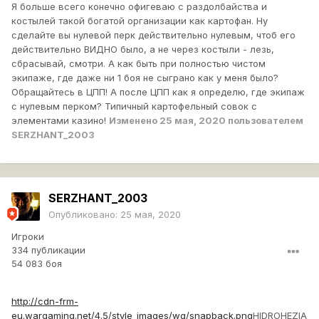
Я больше всего конечно офигеваю с раздолбайства и
костылей такой богатой организации как картофан. Ну
сделайте вы нулевой перк действительно нулевым, чтоб его
действительно ВИДНО было, а не через костыли - лезь,
сбрасывай, смотри. А как быть при полностью чистом
экипаже, где даже ни 1 боя не сыграно как у меня было?
Обращайтесь в ЦПП! А после ЦПП как я определю, где экипаж
с нулевым перком? Типичный картофельный совок с
элементами казино!
Изменено
25 мая, 2020
пользователем
SERZHANT_2003
SERZHANT_2003
Опубликовано:
25 мая, 2020
Игроки
334 публикации
54 083 боя
http://cdn-frm-
eu.wargaming.net/4.5/style_images/wg/snapback.png
HIDROHEZIA