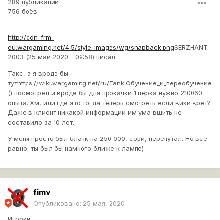
289 публикаций
756 боёв
http://cdn-frm-
eu.wargaming.net/4.5/style_images/wg/snapback.png
SERZHANT_
2003 (25 май 2020 - 09:58) писал:
Такс, а я вроде бы
тутhttps://wiki.wargaming.net/ru/Tank:Обучение_и_переобучение
() посмотрел и вроде бы для прокачки 1 перка нужно 210060
опыта. Хм, или где это тогда теперь смотреть если вики врет?
Даже в клиент никакой информации им ума вшить не
составило за 10 лет.
У меня просто был бланк на 250 000, сори, перепутал. Но всё
равно, ты был бы намного ближе к лампе)
fimv
Опубликовано:
25 мая, 2020
Игроки