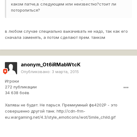
каком патче,в следующем или неизвестно?стоит ли
поторопиться?
в любом случае специально выкачивать не надо, так как его
сначала заменять, а потом сделают прем. танком
anonym_Ot6iRMabWtcK
Опубликовано:
3 марта, 2015
Игроки
272 публикации
34 638 боёв
Халявы не будет. Не парься. Премиумный фв4202Р - это
совершенно другой танк.
http://cdn-frm-
eu.wargaming.net/4.3/style_emoticons/wot/Smile_child.gif