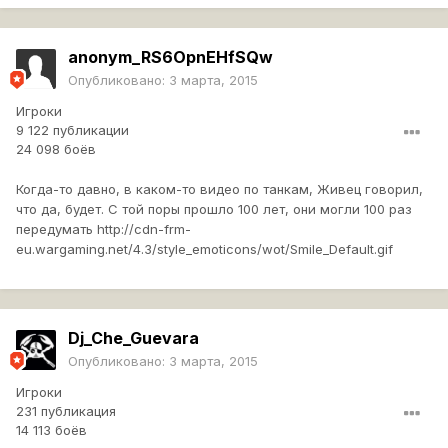
anonym_RS6OpnEHfSQw
Опубликовано:
3 марта, 2015
Игроки
9 122 публикации
24 098 боёв
Когда-то давно, в каком-то видео по танкам, Живец говорил,
что да, будет. С той поры прошло 100 лет, они могли 100 раз
передумать
http://cdn-frm-
eu.wargaming.net/4.3/style_emoticons/wot/Smile_Default.gif
Dj_Che_Guevara
Опубликовано:
3 марта, 2015
Игроки
231 публикация
14 113 боёв