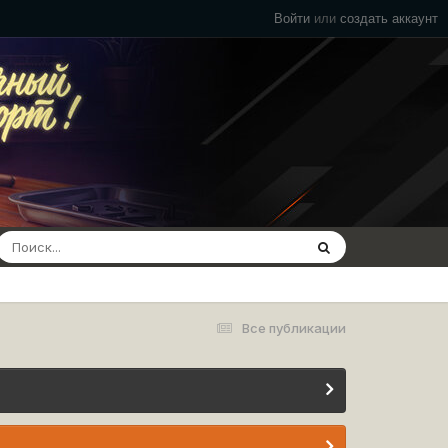
Войти
или
создать аккаунт
Все публикации