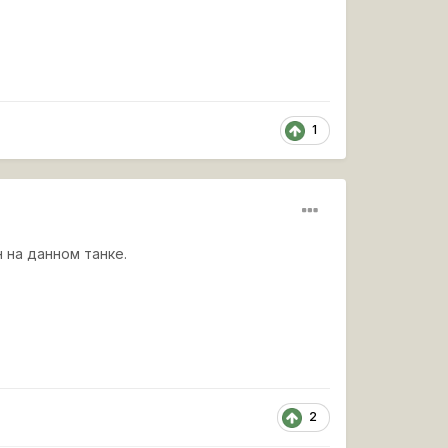
1
 на данном танке.
2