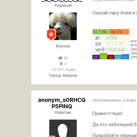
Рядовой
Сыграй пару боев и
Игроки
14
0
73 537 боёв
Город:
Ковров
anonym_s0RHCQ
Опубликовано:
2 март
P5PINQ
Капитан
Приветствую!
Да это небольшой ба
Попробуйте перезап