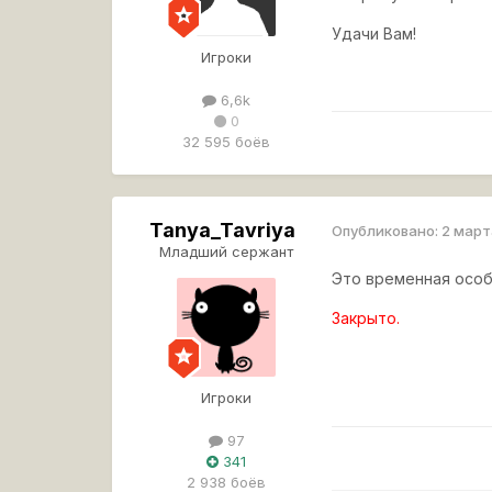
Удачи Вам!
Игроки
6,6k
0
32 595 боёв
Tanya_Tavriya
Опубликовано:
2 март
Младший сержант
Это временная особ
Закрыто.
Игроки
97
341
2 938 боёв