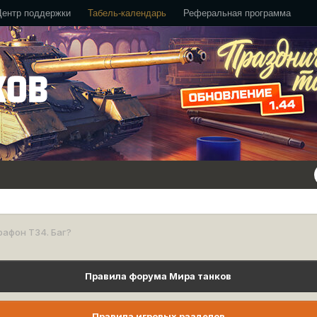
Центр поддержки
Табель-календарь
Реферальная программа
афон Т34. Баг?
Правила форума Мира танков
Правила игровых разделов