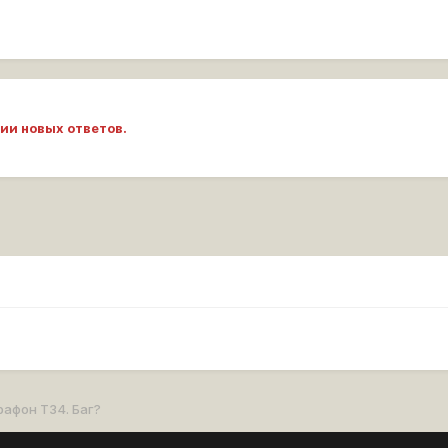
ии новых ответов.
афон Т34. Баг?