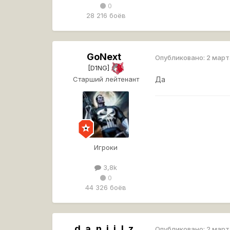
0
28 216 боёв
GoNext
Опубликовано:
2 март
[D1NG]
Старший лейтенант
Да
Игроки
3,8k
0
44 326 боёв
_d_a_n_i_i_l_z_
Опубликовано:
2 март