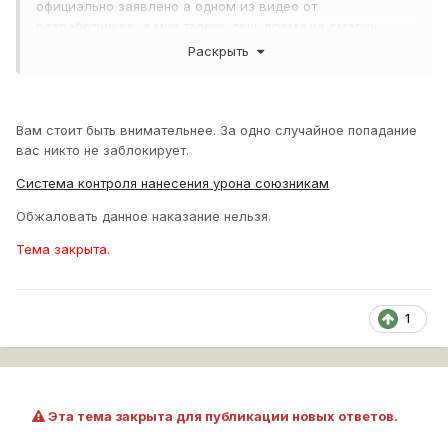
официально заявлено а одном из видео от
разработчиков. а мне теперь день према на смарку,
замечательно
Раскрыть
реплей в подтверждение.
Вам стоит быть внимательнее. За одно случайное попадание
http://cdn-frm-
вас никто не заблокирует.
eu.wargaming.net/4.3/style_extra/mime_types/zip.gif
Система контроля нанесения урона союзникам
20150302_1540_france-
Lorraine40t_38_mannerheim_line.zip
589,79К
Обжаловать данное наказание нельзя.
Тема закрыта.
1
Эта тема закрыта для публикации новых ответов.