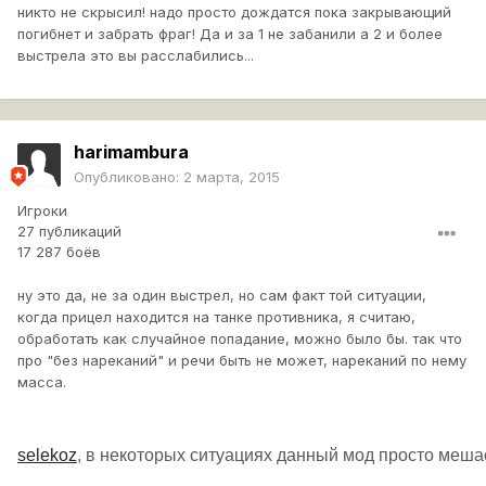
никто не скрысил! надо просто дождатся пока закрывающий
погибнет и забрать фраг! Да и за 1 не забанили а 2 и более
выстрела это вы расслабились...
harimambura
Опубликовано:
2 марта, 2015
Игроки
27 публикаций
17 287 боёв
ну это да, не за один выстрел, но сам факт той ситуации,
когда прицел находится на танке противника, я считаю,
обработать как случайное попадание, можно было бы. так что
про "без нареканий" и речи быть не может, нареканий по нему
масса.
selekoz
, в некоторых ситуациях данный мод просто мешае