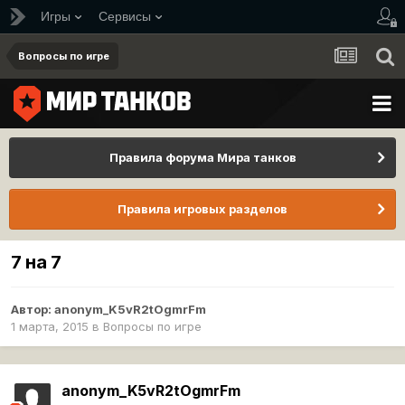
Игры
Сервисы
Вопросы по игре
Правила форума Мира танков
Правила игровых разделов
7 на 7
Автор:
anonym_K5vR2tOgmrFm
1 марта, 2015
в
Вопросы по игре
anonym_K5vR2tOgmrFm