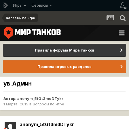
Игры
Сервисы
Вопросы по игре
Правила форума Мира танков
Правила игровых разделов
ув.Админ
Автор:
anonym_5tGt3mdDTykr
1 марта, 2015
в
Вопросы по игре
anonym_5tGt3mdDTykr