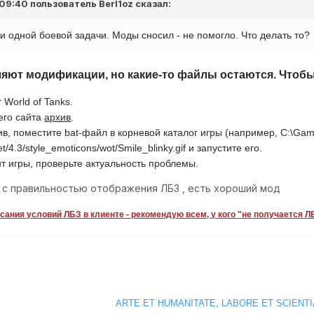
 09:40 пользователь
Berl1oz
сказал:
и одной боевой задачи. Моды сносил - не помогло. Что делать то?
ляют модификации, но какие-то файлы остаются. Чтоб
 World of Tanks.
его сайта
архив
.
ив, поместите bat-файл в корневой каталог игры (например, C:\Ga
/4.3/style_emoticons/wot/Smile_blinky.gif
и запустите его.
нт игры, проверьте актуальность проблемы.
 с правильностью отображения ЛБЗ , есть хороший мод
ания условий ЛБЗ в клиенте - рекомендую всем, у кого "не получается Л
ARTE ET HUMANITATE, LABORE ET SCIENTI