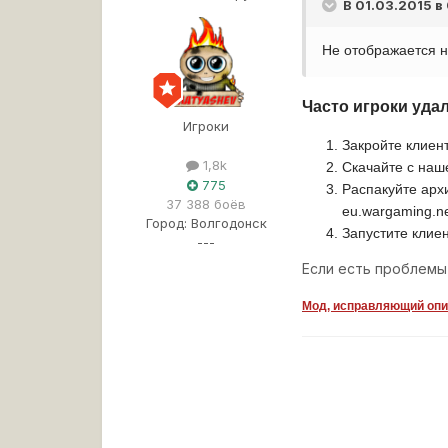
В 01.03.2015 в
Не отображается н
Часто игроки уда
Игроки
Закройте клиент
1,8k
Скачайте с наш
775
Распакуйте арх
37 388 боёв
eu.wargaming.net
Город:
Волгодонск
Запустите клие
---
Если есть проблемы
Мод, исправляющий опис