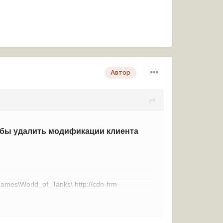
Автор
тобы удалить модификации клиента
\Games\World_of_Tanks\
http://cdn-frm-