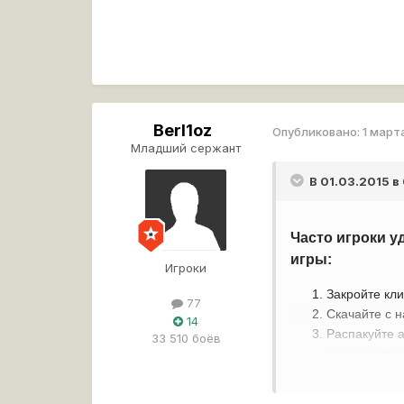
Berl1oz
Опубликовано:
1 март
Младший сержант
В 01.03.2015 в
Часто игроки у
игры:
Игроки
Закройте кли
77
Скачайте с 
14
Распакуйте а
33 510 боёв
eu.wargaming.
Запустите кл