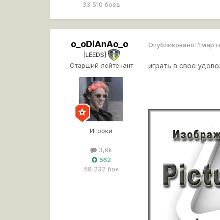
33 510 боёв
o_oDiAnAo_o
Опубликовано:
1 март
[LEEDS]
Старший лейтенант
играть в свое удов
Игроки
3,9k
662
58 232 боя
---