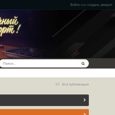
Войти
или
создать аккаунт
Все публикации