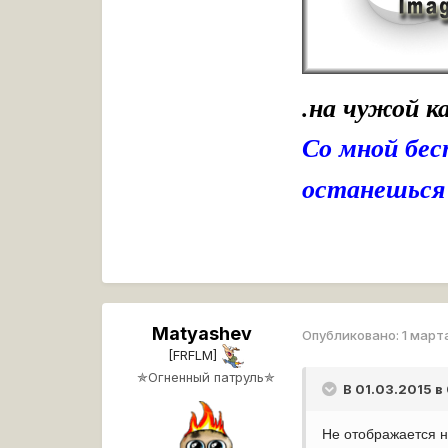
.на чужой к
Со мной бес
останешься 
Matyashev
Опубликовано:
1 март
[FRFLM]
✯Огненный патруль✯
В 01.03.2015 в
Не отображается н