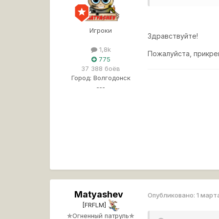
Игроки
Здравствуйте!
1,8k
Пожалуйста, прикре
775
37 388 боёв
Город:
Волгодонск
---
Matyashev
Опубликовано:
1 март
[FRFLM]
✯Огненный патруль✯