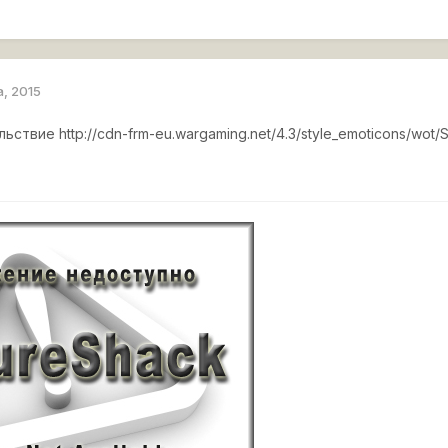
а, 2015
ольствие
http://cdn-frm-eu.wargaming.net/4.3/style_emoticons/wot/Sm