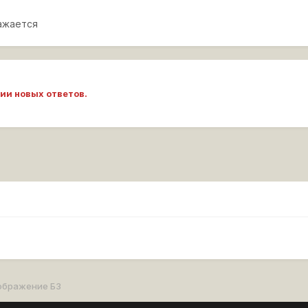
емы с правильностью отображения ЛБЗ , есть хороший мод
ажается
писания условий ЛБЗ в клиенте - рекомендую всем, у кого "не получаетс
ии новых ответов.
ображение БЗ