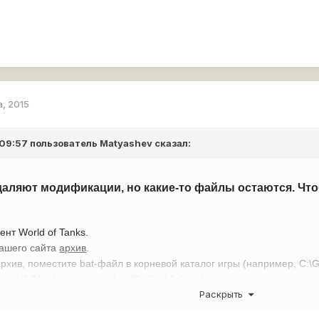
а, 2015
 09:57 пользователь
Matyashev
сказал:
даляют модификации, но какие-то файлы остаются. Ч
ент World of Tanks.
нашего сайта
архив
.
рхив, поместите bat-файл в корневой каталог игры (например, C:
net/4.3/style_emoticons/wot/Smile_blinky.gif
и запустите его.
Раскрыть
иент игры, проверьте актуальность проблемы.