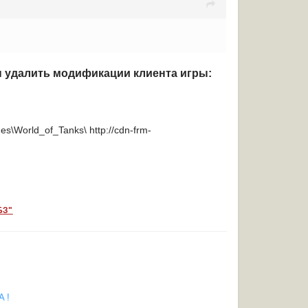
ы удалить модификации клиента игры:
mes\World_of_Tanks\
http://cdn-frm-
БЗ"
A !