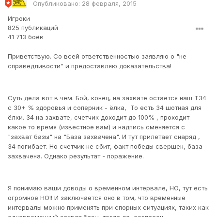
Опубликовано:
28 февраля, 2015
Игроки
825 публикаций
41 713 боёв
Приветствую. Со всей ответственностью заявляю о "не
справедливости" и предоставляю доказательства!
Суть дела вот в чем. Бой, конец, на захвате остается наш Т34
с 30+ % здоровья и соперник - ёлка, То есть 34 шотная для
ёлки. 34 на захвате, счетчик доходит до 100% , проходит
какое то время (известное вам) и надпись сменяется с
"захват базы" на "База захвачена". И тут прилетает снаряд ,
34 погибает. Но счетчик не сбит, факт победы свершен, база
захвачена. Однако результат - поражение.
Я понимаю ваши доводы о временном интервале, НО, тут есть
огромное НО!! И заключается оно в том, что временные
интервалы можно применять при спорных ситуациях, таких как