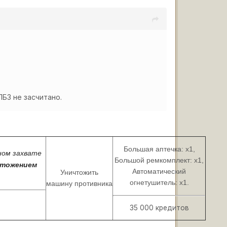
ЛБЗ не засчитано.
Большая аптечка: х1,
ном захвате
Большой ремкомплект: х1,
ичтожением
Автоматический
Уничтожить
огнетушитель: х1.
машину противника
35 000 кредитов