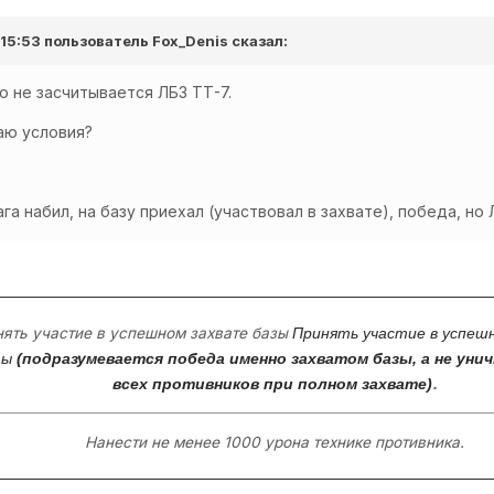
 15:53 пользователь
Fox_Denis
сказал:
 не засчитывается ЛБЗ ТТ-7.
таю условия?
га набил, на базу приехал (участвовал в захвате), победа, но 
ять участие в успешном захвате базы
Принять участие в успеш
зы
(подразумевается победа именно захватом базы, а не ун
.
всех противников при полном захвате)
Нанести не менее 1000 урона технике противника.