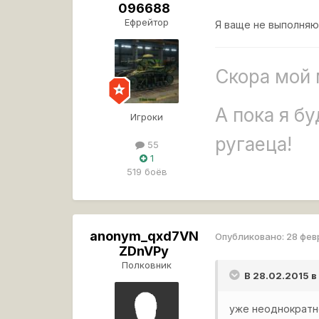
096688
Ефрейтор
Я ваще не выполняю
Скора мой 
А пока я б
Игроки
ругаеца!
55
1
519 боёв
anonym_qxd7VN
Опубликовано:
28 фев
ZDnVPy
Полковник
В 28.02.2015 в
уже неоднократно