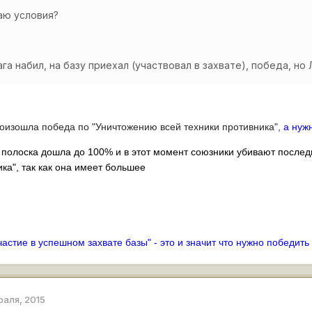
таю условия?
га набил, на базу приехал (участвовал в захвате), победа, но 
роизошла победа по "Уничтожению всей техники противника",
а нужн
 полоска дошла до 100% и в этот момент союзники убивают послед
ика", так как она имеет большее
астие в успешном захвате базы" - это и значит что нужно победить
раля, 2015