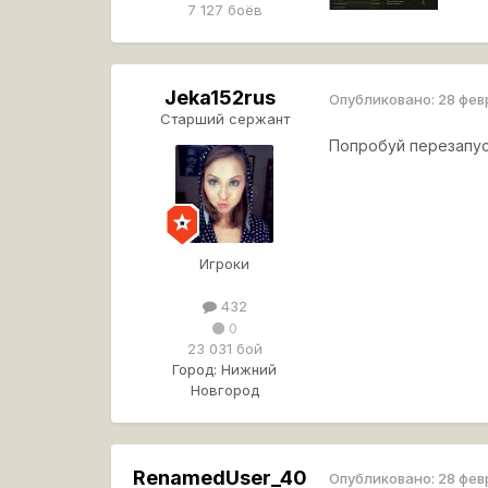
7 127 боёв
Jeka152rus
Опубликовано:
28 фев
Старший сержант
Попробуй перезапус
Игроки
432
0
23 031 бой
Город:
Нижний
Новгород
RenamedUser_40
Опубликовано:
28 фев