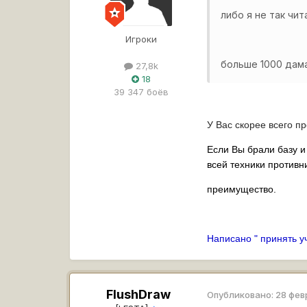
либо я не так чи
Игроки
больше 1000 дама
27,8k
18
39 347 боёв
У Вас скорее всего п
Если Вы брали базу и
всей техники противн
преимущество.
Написано " принять уч
FlushDraw
Опубликовано:
28 фев