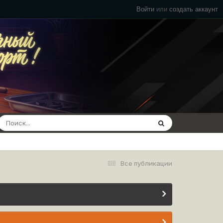
Войти
или
создать аккаунт
Все публикации