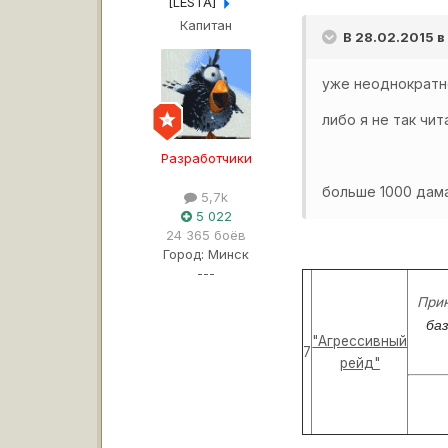
[LESTA]
Капитан
В 28.02.2015 в
уже неоднократно
либо я не так чи
Разработчики
больше 1000 дама
5,7k
5 022
24 365 боёв
Город:
Минск
---
Прин
ба
"Агрессивный
7
рейд"