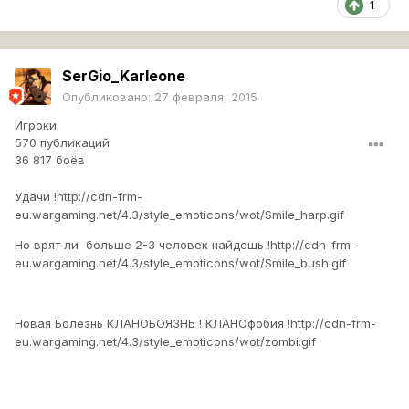
1
SerGio_Karleone
Опубликовано:
27 февраля, 2015
Игроки
570 публикаций
36 817 боёв
Удачи !
http://cdn-frm-
eu.wargaming.net/4.3/style_emoticons/wot/Smile_harp.gif
Но врят ли больше 2-3 человек найдешь !
http://cdn-frm-
eu.wargaming.net/4.3/style_emoticons/wot/Smile_bush.gif
Новая Болезнь КЛАНОБОЯЗНЬ ! КЛАНОфобия !
http://cdn-frm-
eu.wargaming.net/4.3/style_emoticons/wot/zombi.gif