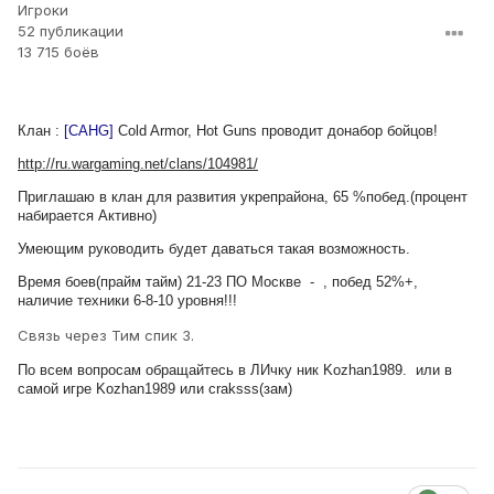
Игроки
52 публикации
13 715 боёв
Клан :
[CAHG]
Cold Armor, Hot Guns
проводит донабор бойцов!
http://ru.wargaming.net/clans/104981/
Приглашаю в клан для развития укрепрайона, 65 %побед.(процент
набирается Активно)
Умеющим руководить будет даваться такая возможность.
Время боев(прайм тайм) 21-23 ПО Москве - , побед 52%+,
наличие техники 6-8-10 уровня!!!
Связь через Тим спик 3.
По всем вопросам обращайтесь в ЛИчку ник Kozhan1989. или в
самой игре
Kozhan1989 или
craksss(зам)