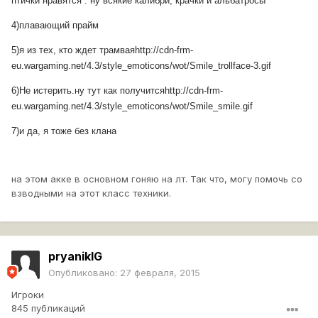
птички нравятся : ну всякие калибри, крачки и альбатросы
4)плавающий прайм
5)я из тех, кто ждет трамвая
http://cdn-frm-
eu.wargaming.net/4.3/style_emoticons/wot/Smile_trollface-3.gif
6)Не истерить.ну тут как получится
http://cdn-frm-
eu.wargaming.net/4.3/style_emoticons/wot/Smile_smile.gif
7)и да, я тоже без клана
на этом акке в основном гоняю на лт. Так что, могу помочь со
взводными на этот класс техники.
pryanikIG
Опубликовано:
27 февраля, 2015
Игроки
845 публикаций