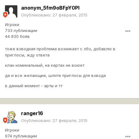
7)Желательно не состоять в клане.
anonym_5fm9oBFpY0PI
Опубликовано:
27 февраля, 2015
Если вас заинтересовало мое предложение, напишите в
этой теме или в личку в игре, когда онлайн буду.
Игроки
733 публикации
Рекрутеров кланоффф просьба
убица ап ст
не
44 830 боёв
беспокоить.
тоже взводная проблема возникает с лбз, добавлю в
приглосы, жду ответа
клан номинальный, на картах не воюет
да и все желающие, шлите приглосы для взвода
в данный момент - арты и тт
ranger16
Опубликовано:
27 февраля, 2015
Игроки
974 публикации