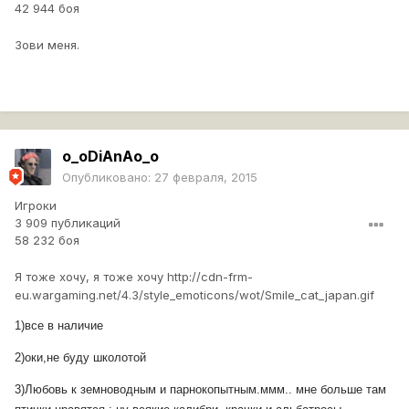
42 944 боя
Зови меня.
o_oDiAnAo_o
Опубликовано:
27 февраля, 2015
Игроки
3 909 публикаций
58 232 боя
Я тоже хочу, я тоже хочу
http://cdn-frm-
eu.wargaming.net/4.3/style_emoticons/wot/Smile_cat_japan.gif
1)все в наличие
2)оки,не буду школотой
3)Любовь к земноводным и парнокопытным.ммм.. мне больше там