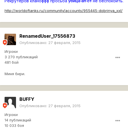
Рекрутеров кланоффф просьба
убица ап ст
не беспокоить.
http://worldoftanks.ru/community/accounts/955445-dobrinya_xxl/
RenamedUser_17556873
Опубликовано:
27 февраля, 2015
Игроки
3 270 публикаций
481 бой
Миня бири.
BUFFY
Опубликовано:
27 февраля, 2015
Игроки
14 публикаций
10 033 боя