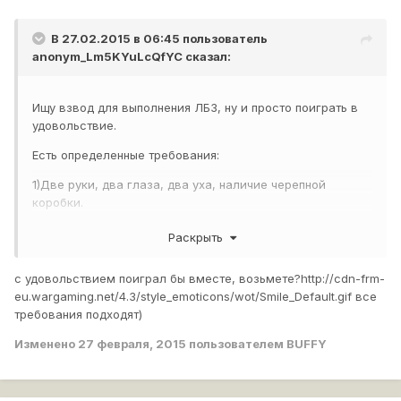
В 27.02.2015 в 06:45 пользователь
anonym_Lm5KYuLcQfYC
сказал:
Ищу взвод для выполнения ЛБЗ, ну и просто поиграть в
удовольствие.
Есть определенные требования:
1)Две руки, два глаза, два уха, наличие черепной
коробки.
2)Не быть школотой.
Раскрыть
3)Любовь к земноводным и парнокопытным.
с удовольствием поиграл бы вместе, возьмете?
http://cdn-frm-
4)Прайм 20:30 - 24:00, в выходные как получится. Явка не
eu.wargaming.net/4.3/style_emoticons/wot/Smile_Default.gif
все
обязательна, но желательна.
требования подходят)
5)Зашел в игру-
зайди в ТС
напиши мне, если есть
Изменено
27 февраля, 2015
пользователем BUFFY
желание взводом погонять.
6)Не истерить.