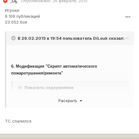
Опубликовано:
26 февраля, 2015
Игроки
6 109 публикаций
23 052 боя
В 26.02.2015 в 19:54 пользователь
DiLouk
сказал:
6. Модификация "Скрипт автоматического
пожаротушения/ремонта"
Показать содержимое
Раскрыть
Судя по
этому списку
- да. Но почему тогда этот мод до
сих пор стоит в модпаках?
ТС спалился