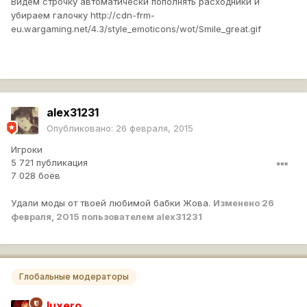
Видем строчку автоматически пополнять расходники и
убираем галочку
http://cdn-frm-
eu.wargaming.net/4.3/style_emoticons/wot/Smile_great.gif
alex31231
Опубликовано:
26 февраля, 2015
Игроки
5 721 публикация
7 028 боёв
Удали моды от твоей любимой бабки Жова.
Изменено
26
февраля, 2015
пользователем alex31231
Глобальные модераторы
luxero