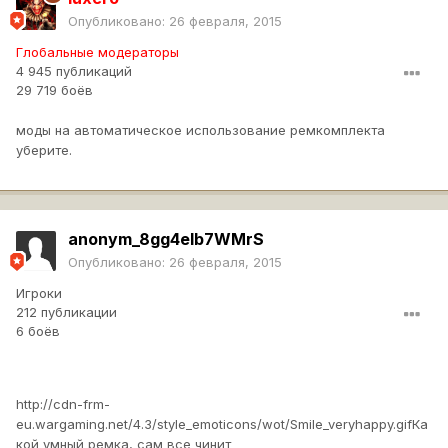
Опубликовано:
26 февраля, 2015
Глобальные модераторы
4 945 публикаций
29 719 боёв
моды на автоматическое использование ремкомплекта
уберите.
anonym_8gg4elb7WMrS
Опубликовано:
26 февраля, 2015
Игроки
212 публикации
6 боёв
http://cdn-frm-
eu.wargaming.net/4.3/style_emoticons/wot/Smile_veryhappy.gif
Ка
кой умный ремка, сам все чинит