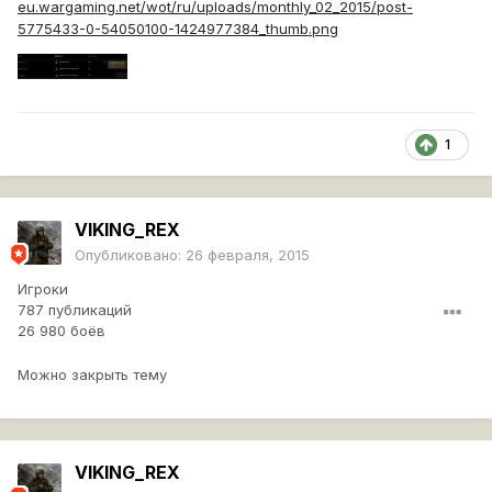
eu.wargaming.net/wot/ru/uploads/monthly_02_2015/post-
5775433-0-54050100-1424977384_thumb.png
1
VIKING_REX
Опубликовано:
26 февраля, 2015
Игроки
787 публикаций
26 980 боёв
Можно закрыть тему
VIKING_REX