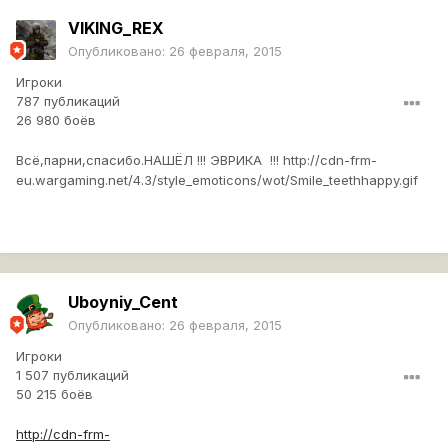
VIKING_REX
Опубликовано:
26 февраля, 2015
Игроки
787 публикаций
26 980 боёв
Всё,парни,спасибо.НАШЁЛ !!! ЭВРИКА !!!
http://cdn-frm-
eu.wargaming.net/4.3/style_emoticons/wot/Smile_teethhappy.gif
Uboyniy_Cent
Опубликовано:
26 февраля, 2015
Игроки
1 507 публикаций
50 215 боёв
http://cdn-frm-