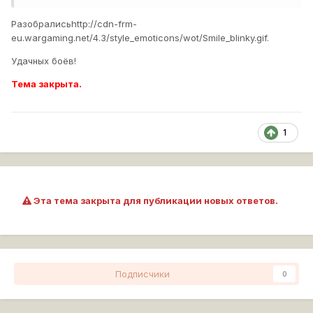
Разобрались
http://cdn-frm-
eu.wargaming.net/4.3/style_emoticons/wot/Smile_blinky.gif
.
Удачных боёв!
Тема закрыта.
1
Эта тема закрыта для публикации новых ответов.
Подписчики
0