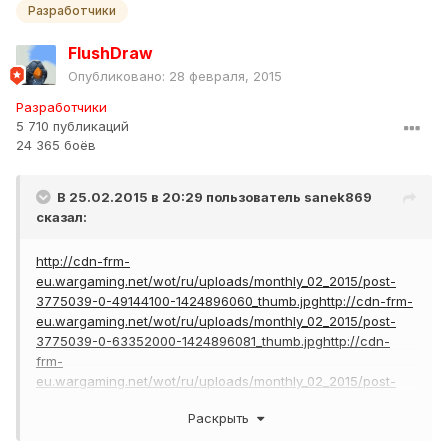
Разработчики
FlushDraw
Опубликовано:
28 февраля, 2015
Разработчики
5 710 публикаций
24 365 боёв
В 25.02.2015 в 20:29 пользователь
sanek869
сказал:
http://cdn-frm-
eu.wargaming.net/wot/ru/uploads/monthly_02_2015/post-
3775039-0-49144100-1424896060_thumb.jpg
http://cdn-frm-
eu.wargaming.net/wot/ru/uploads/monthly_02_2015/post-
3775039-0-63352000-1424896081_thumb.jpg
http://cdn-
frm-
eu.wargaming.net/wot/ru/uploads/monthly_02_2015/post-
3775039-0-57496200-1424896095_thumb.jpg
http://cdn-
Раскрыть
frm-
eu.wargaming.net/wot/ru/uploads/monthly_02_2015/post-