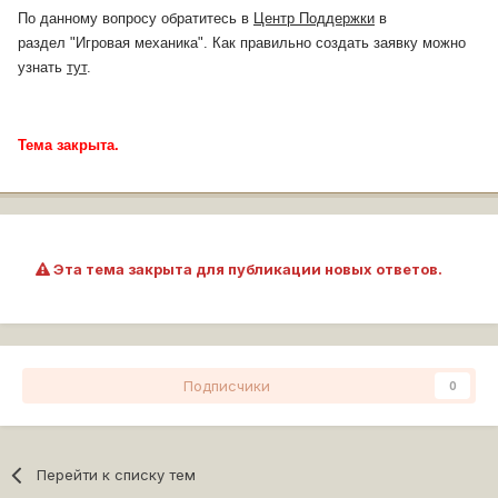
3775039-0-89872900-1424896111_thumb.jpg
почему не
По данному вопросу обратитесь в
Центр Поддержки
в
выполнено лбз?
раздел "
Игровая механика
". Как
правильно
создать заявку можно
узнать
тут
.
Тема закрыта.
Эта тема закрыта для публикации новых ответов.
Подписчики
0
Перейти к списку тем