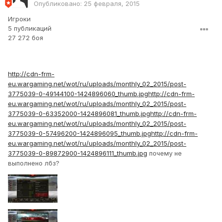
Опубликовано:
25 февраля, 2015
Игроки
5 публикаций
27 272 боя
http://cdn-frm-
eu.wargaming.net/wot/ru/uploads/monthly_02_2015/post-
3775039-0-49144100-1424896060_thumb.jpg
http://cdn-frm-
eu.wargaming.net/wot/ru/uploads/monthly_02_2015/post-
3775039-0-63352000-1424896081_thumb.jpg
http://cdn-frm-
eu.wargaming.net/wot/ru/uploads/monthly_02_2015/post-
3775039-0-57496200-1424896095_thumb.jpg
http://cdn-frm-
eu.wargaming.net/wot/ru/uploads/monthly_02_2015/post-
3775039-0-89872900-1424896111_thumb.jpg
почему не
выполнено лбз?