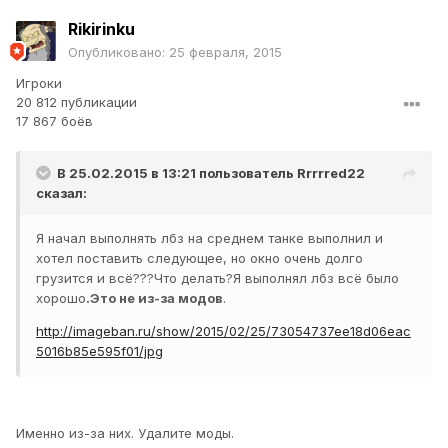
Rikirinku
Опубликовано:
25 февраля, 2015
Игроки
20 812 публикации
17 867 боёв
В 25.02.2015 в 13:21 пользователь
Rrrrred22
сказал:
Я начал выполнять лбз на среднем танке выполнил и
хотел поставить следующее, но окно очень долго
грузится и всё???Что делать?Я выполнял лбз всё было
хорошо
.Это не из-за модов
.
http://imageban.ru/show/2015/02/25/73054737ee18d06eac
5016b85e595f01/jpg
Именно из-за них. Удалите моды.