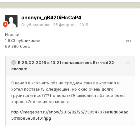
anonym_gB420iHcCaP4
Опубликовано:
25 февраля, 2015
Игроки
1 633 публикации
69 380 боёв
В 25.02.2015 в 13:21 пользователь
Rrrrred22
сказал:
Я начал выполнять лбз на среднем танке выполнил и
хотел поставить следующее, но окно очень долго
грузится и всё???Что делать?Я выполнял лбз всё было
хорошо.Это не из-за модов.
http://imageban.ru/show/2015/02/25/73054737ee18d06eac
5016b85e595f01/jpg