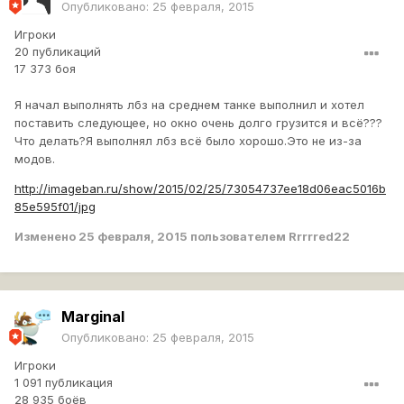
Опубликовано:
25 февраля, 2015
Игроки
20 публикаций
17 373 боя
Я начал выполнять лбз на среднем танке выполнил и хотел
поставить следующее, но окно очень долго грузится и всё???
Что делать?Я выполнял лбз всё было хорошо.Это не из-за
модов.
http://imageban.ru/show/2015/02/25/73054737ee18d06eac5016b
85e595f01/jpg
Изменено
25 февраля, 2015
пользователем Rrrrred22
Marginal
Опубликовано:
25 февраля, 2015
Игроки
1 091 публикация
28 935 боёв