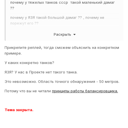
почему у тяжелых танков ссср такой маленький дамаг
??
почему у ЯЗЯ такой большой дамаг ?? , почему не
порежут его ??
почему пт пропадают с засвета находясь от тебя 20
Раскрыть
метрах ??
Прикрепите реплей, тогда сможем объяснить на конкретном
почему распределение игроков в случайных боях , до
примере.
ужаса не понятное ??
У каких конкретно танков?
ЯЗЯ? У нас в Проекте нет такого танка.
Это невозможно. Область точного обнаружения - 50 метров.
Потому что вы не читали
принципы работы балансировщика.
Тема закрыта.