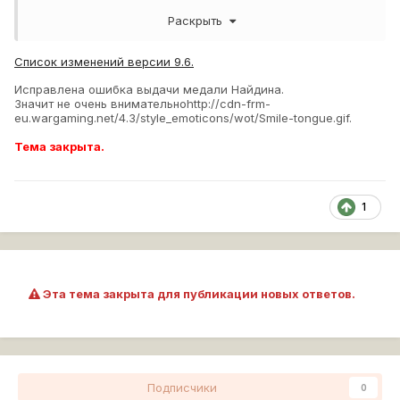
Вдруг, сегодня мне дали мою прелесть, вожделенную
Раскрыть
медальку!
КТТС, патчноуты читаю очень внимательно, ничего про
Список изменений версии 9.6.
неё вроде не видел.
Исправлена ошибка выдачи медали Найдина.
Значит не очень внимательно
http://cdn-frm-
Неужели починили наконец? Когда?
eu.wargaming.net/4.3/style_emoticons/wot/Smile-tongue.gif
.
Тема закрыта.
1
Эта тема закрыта для публикации новых ответов.
Подписчики
0