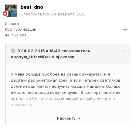
best_dno
Опубликовано:
24 февраля, 2015
Игроки
605 публикаций
44 753 боя
В 24.02.2015 в 16:43 пользователь
anonym_H0scNDeUtLbj
сказал:
У меня больше 30к боёв на разных аккаунтах, и я
десятки раз уничтожал трёх, а то и четырёх светляков,
долгие годы мечтая получить медаль Найдина. Однако
вместо неё всегда получал дулю. В саппорт писать не
хотел, что бы не отвлекать людей от действительно
важных дел.
Вдруг, сегодня мне дали мою прелесть, вожделенную
Раскрыть
медальку!
КТТС, патчноуты читаю очень внимательно, ничего про