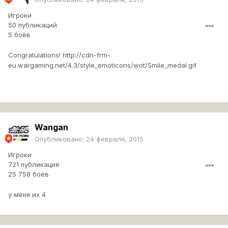
Игроки
50 публикаций
5 боёв
Congratulations!
http://cdn-frm-
eu.wargaming.net/4.3/style_emoticons/wot/Smile_medal.gif
Wangan
Опубликовано:
24 февраля, 2015
Игроки
721 публикация
25 758 боёв
у меня их 4