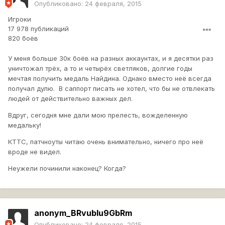
Опубликовано:
24 февраля, 2015
Игроки
17 978 публикаций
820 боёв
У меня больше 30к боёв на разных аккаунтах, и я десятки раз
уничтожал трёх, а то и четырёх светляков, долгие годы
мечтая получить медаль Найдина. Однако вместо неё всегда
получал дулю. В саппорт писать не хотел, что бы не отвлекать
людей от действительно важных дел.
Вдруг, сегодня мне дали мою прелесть, вожделенную
медальку!
КТТС, патчноуты читаю очень внимательно, ничего про неё
вроде не видел.
Неужели починили наконец? Когда?
anonym_BRvubIu9GbRm
Опубликовано:
24 февраля, 2015