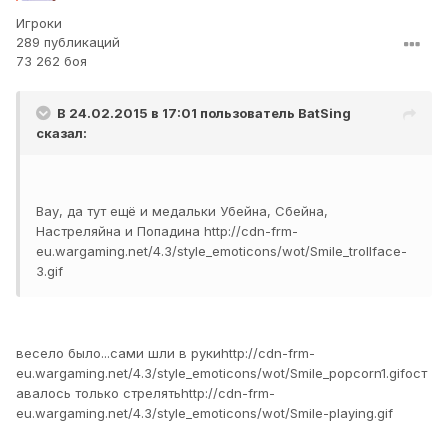
Игроки
289 публикаций
73 262 боя
В 24.02.2015 в 17:01 пользователь
BatSing
сказал:
Вау, да тут ещё и медальки Убейна, Сбейна,
Настреляйна и Попадина
http://cdn-frm-
eu.wargaming.net/4.3/style_emoticons/wot/Smile_trollface-
3.gif
весело было...сами шли в руки
http://cdn-frm-
eu.wargaming.net/4.3/style_emoticons/wot/Smile_popcorn1.gif
ост
авалось только стрелять
http://cdn-frm-
eu.wargaming.net/4.3/style_emoticons/wot/Smile-playing.gif