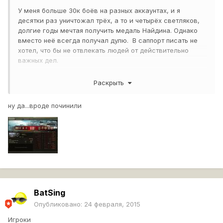
У меня больше 30к боёв на разных аккаунтах, и я
десятки раз уничтожал трёх, а то и четырёх светляков,
долгие годы мечтая получить медаль Найдина. Однако
вместо неё всегда получал дулю. В саппорт писать не
хотел, что бы не отвлекать людей от действительно
важных дел.
Вдруг, сегодня мне дали мою прелесть, вожделенную
Раскрыть
медальку!
КТТС, патчноуты читаю очень внимательно, ничего про
ну да...вроде починили
неё вроде не видел.
Неужели починили наконец? Когда?
BatSing
Опубликовано:
24 февраля, 2015
Игроки