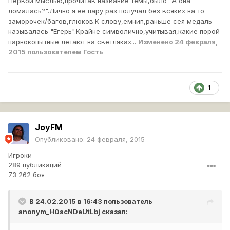
Первой мыслью,прочитав название темы,было "А она
ломалась?".Лично я её пару раз получал без всяких на то
заморочек/багов,глюков.К слову,емнип,раньше сея медаль
называлась "Егерь".Крайне символично,учитывая,какие порой
парнокопытные лётают на светляках...
Изменено
24 февраля,
2015
пользователем Гость
1
JoyFM
Опубликовано:
24 февраля, 2015
Игроки
289 публикаций
73 262 боя
В 24.02.2015 в 16:43 пользователь
anonym_H0scNDeUtLbj
сказал: