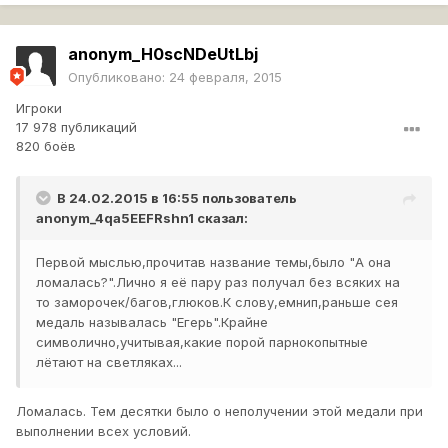
anonym_H0scNDeUtLbj
Опубликовано:
24 февраля, 2015
Игроки
17 978 публикаций
820 боёв
В 24.02.2015 в 16:55 пользователь
anonym_4qa5EEFRshn1
сказал:
Первой мыслью,прочитав название темы,было "А она
ломалась?".Лично я её пару раз получал без всяких на
то заморочек/багов,глюков.К слову,емнип,раньше сея
медаль называлась "Егерь".Крайне
символично,учитывая,какие порой парнокопытные
лётают на светляках...
Ломалась. Тем десятки было о неполучении этой медали при
выполнении всех условий.