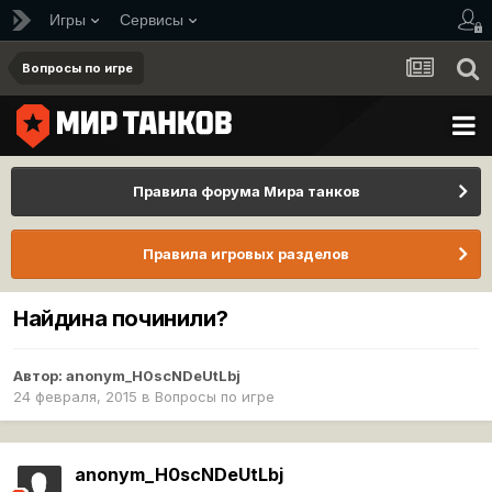
Игры
Сервисы
Вопросы по игре
Правила форума Мира танков
Правила игровых разделов
Найдина починили?
Автор:
anonym_H0scNDeUtLbj
24 февраля, 2015
в
Вопросы по игре
anonym_H0scNDeUtLbj