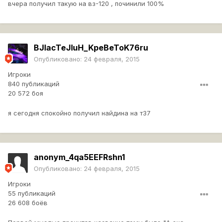
неё вроде не видел.
вчера получил такую на вз-120 , починили 100%
Неужели починили наконец? Когда?
BJIacTeJIuH_KpeBeToK76ru
Опубликовано:
24 февраля, 2015
Игроки
840 публикаций
20 572 боя
я сегодня спокойно получил найдина на т37
anonym_4qa5EEFRshn1
Опубликовано:
24 февраля, 2015
Игроки
55 публикаций
26 608 боёв