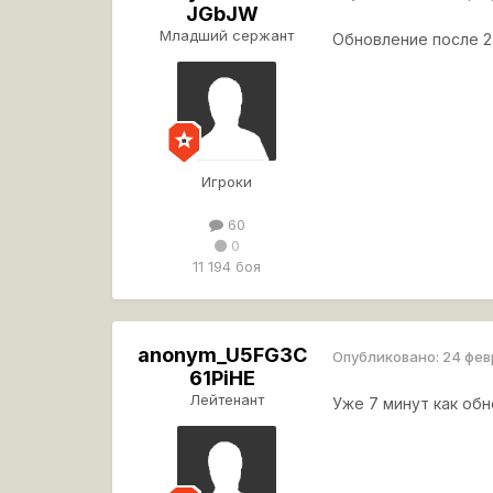
JGbJW
Младший сержант
Обновление после 2
Игроки
60
0
11 194 боя
anonym_U5FG3C
Опубликовано:
24 фев
61PiHE
Лейтенант
Уже 7 минут как обн