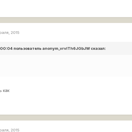
раля, 2015
в 00:04 пользователь
anonym_vrvlTh6JGbJW
сказал:
ь как
раля, 2015