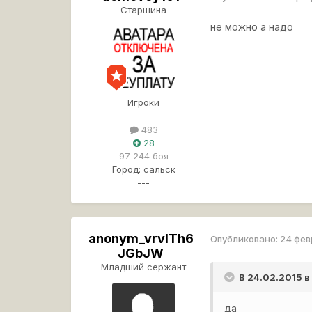
Старшина
не можно а надо
Игроки
483
28
97 244 боя
Город:
сальск
---
anonym_vrvlTh6
Опубликовано:
24 фев
JGbJW
Младший сержант
В 24.02.2015 
да