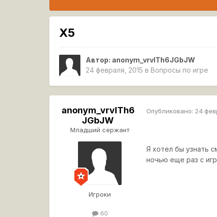
Х5
Автор:
anonym_vrvlTh6JGbJW
24 февраля, 2015
в
Вопросы по игре
anonym_vrvlTh6
Опубликовано:
24 фев
JGbJW
Младший сержант
Я хотел бы узнать с
ночью еще раз с иг
Игроки
60