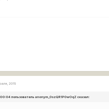
раля, 2015
в 00:04 пользователь
anonym_0szQR1P0wOqZ
сказал: