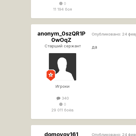
0
11 194 боя
anonym_0szQR1P
Опубликовано:
24 фев
0wOqZ
Старший сержант
да
Игроки
340
0
29 011 боёв
domovoy161
Опубликовано:
24 фев