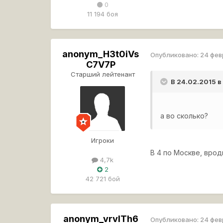
0
11 194 боя
anonym_H3t0iVs
Опубликовано:
24 фев
C7V7P
Старший лейтенант
В 24.02.2015 
а во сколько?
Игроки
В 4 по Москве, врод
4,7k
2
42 721 бой
anonym_vrvlTh6
Опубликовано:
24 фев