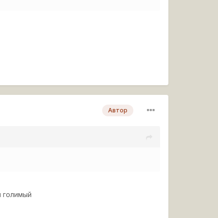
Автор
й голимый