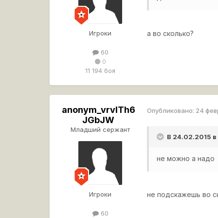
Игроки
а во сколько?
60
0
11 194 боя
anonym_vrvlTh6
Опубликовано:
24 фев
JGbJW
Младший сержант
В 24.02.2015 
не можно а надо
Игроки
не подскажешь во ск
60