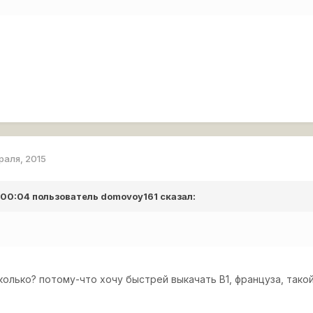
раля, 2015
в 00:04 пользователь
domovoy161
сказал:
олько? потому-что хочу быстрей выкачать В1, француза, тако