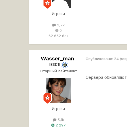
Игроки
2,2k
0
62 652 боя
Wasser_man
Опубликовано:
24 фев
[BSD1]
Старший лейтенант
Сервера обновляютс
Игроки
5,1k
2 297