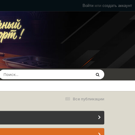
Войти
или
создать аккаунт
Все публикации