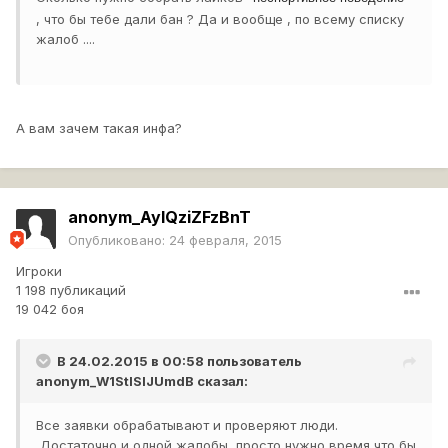
, что бы тебе дали бан ? Да и вообще , по всему списку
жалоб ....
А вам зачем такая инфа?
anonym_AyIQziZFzBnT
Опубликовано:
24 февраля, 2015
Игроки
1 198 публикаций
19 042 боя
В 24.02.2015 в 00:58 пользователь
anonym_W1StISIJUmdB
сказал:
Все заявки обрабатывают и проверяют люди.
Достаточно и одной жалобы, просто нужно время что бы