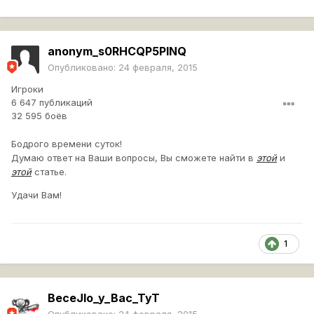
anonym_s0RHCQP5PINQ
Опубликовано:
24 февраля, 2015
Игроки
6 647 публикаций
32 595 боёв
Бодрого времени суток!
Думаю ответ на Ваши вопросы, Вы сможете найти в
этой
и
этой
статье.
Удачи Вам!
1
BeceJIo_y_Bac_TyT