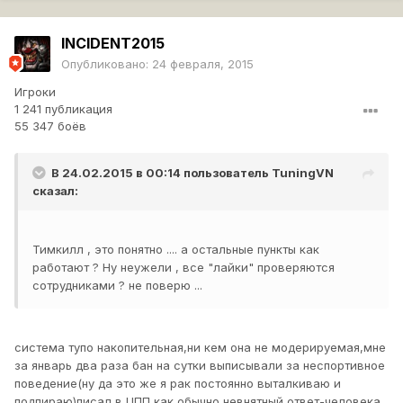
INCIDENT2015
Опубликовано:
24 февраля, 2015
Игроки
1 241 публикация
55 347 боёв
В 24.02.2015 в 00:14 пользователь
TuningVN
сказал:
Тимкилл , это понятно .... а остальные пункты как
работают ? Ну неужели , все "лайки" проверяются
сотрудниками ? не поверю ...
система тупо накопительная,ни кем она не модерируемая,мне
за январь два раза бан на сутки выписывали за неспортивное
поведение(ну да это же я рак постоянно выталкиваю и
подпираю)писал в ЦПП как обычно невнятный ответ-человека