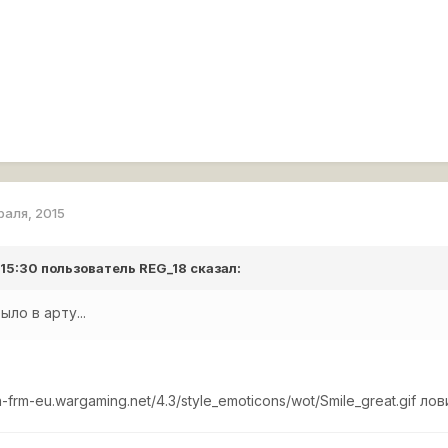
раля, 2015
 15:30 пользователь
REG_18
сказал:
ло в арту...
n-frm-eu.wargaming.net/4.3/style_emoticons/wot/Smile_great.gif
лов