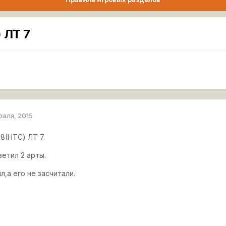
 ЛТ 7
раля, 2015
8(HTC) ЛТ 7.
ветил 2 арты.
л,а его не засчитали.