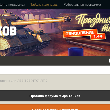
Центр поддержки
Табель-календарь
Реферальная программа
засчитали ЛБЗ Т28(HTC) ЛТ 7
Правила форума Мира танков
Правила игровых разделов