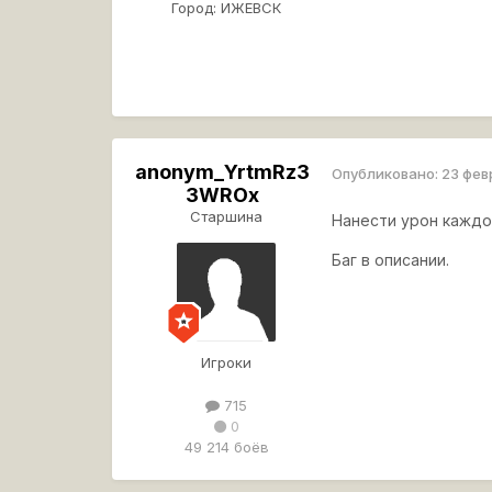
Город:
ИЖЕВСК
anonym_YrtmRz3
Опубликовано:
23 фев
3WROx
Старшина
Нанести урон каждо
Баг в описании.
Игроки
715
0
49 214 боёв