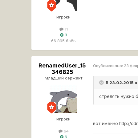
Игроки
11
3
66 895 боёв
RenamedUser_15
Опубликовано:
23 фев
346825
Младший сержант
В 23.02.2015 в
стрелять нужно бы
Игроки
вот именно
http://cd
64
6