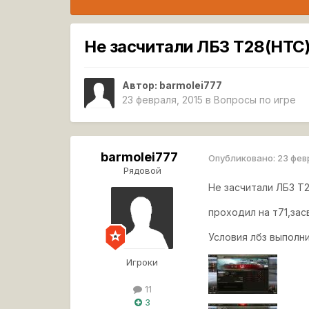
Не засчитали ЛБЗ Т28(HTC)
Автор:
barmolei777
23 февраля, 2015
в
Вопросы по игре
barmolei777
Опубликовано:
23 фев
Рядовой
Не засчитали ЛБЗ Т2
проходил на т71,зас
Условия лбз выполни
Игроки
11
3