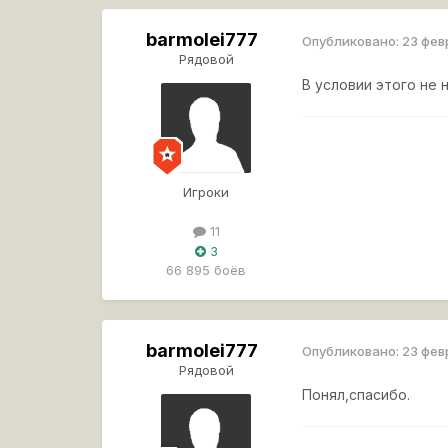
barmolei777
Опубликовано:
23 фев
Рядовой
В условии этого н
Игроки
11
3
66 895 боёв
barmolei777
Опубликовано:
23 фев
Рядовой
Понял,спасибо.