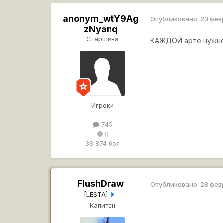
anonym_wtY9Ag
Опубликовано:
23 фев
zNyanq
Старшина
КАЖДОЙ арте нужно
Игроки
745
0
38 874 боя
FlushDraw
Опубликовано:
28 фев
[LESTA]
Капитан