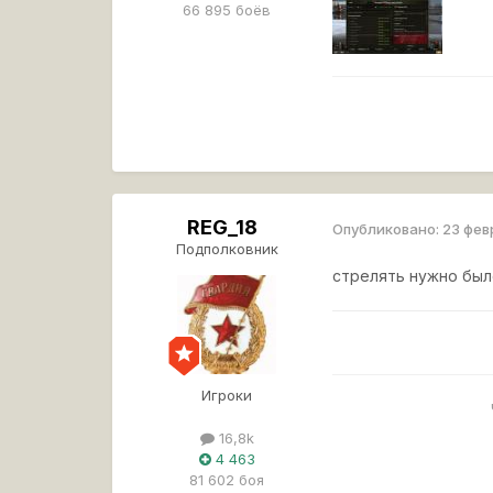
66 895 боёв
REG_18
Опубликовано:
23 фев
Подполковник
стрелять нужно было
Игроки
16,8k
4 463
81 602 боя