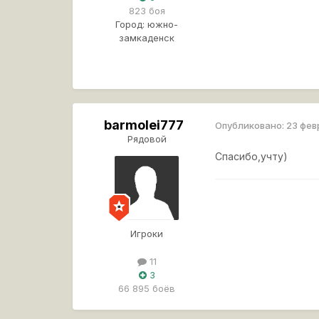
823 боя
Город:
южно-
замкаденск
barmolei777
Опубликовано:
23 фев
Рядовой
Спасибо,учту)
Игроки
11
3
66 895 боёв