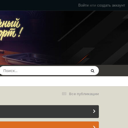
Войти
или
создать аккаунт
Все публикации