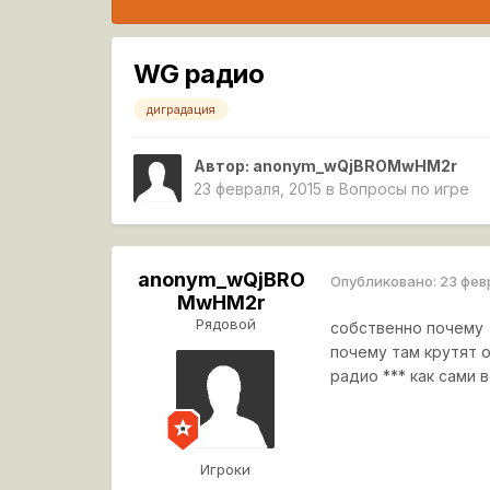
WG радио
диградация
Автор:
anonym_wQjBROMwHM2r
23 февраля, 2015
в
Вопросы по игре
anonym_wQjBRO
Опубликовано:
23 фев
MwHM2r
Рядовой
собственно почему 
почему там крутят о
радио *** как сами 
Игроки