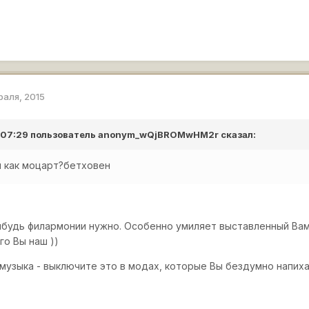
раля, 2015
в 07:29 пользователь
anonym_wQjBROMwHM2r
сказал:
и как моцарт?бетховен
нибудь филармонии нужно. Особенно умиляет выставленный Вами
го Вы наш ))
 музыка - выключите это в модах, которые Вы бездумно напиха