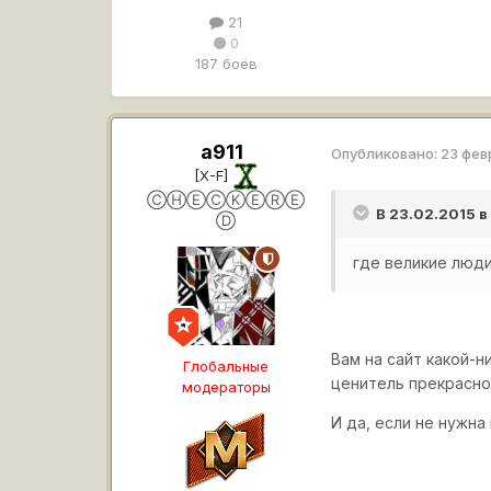
21
0
187 боёв
a911
Опубликовано:
23 фев
[X-F]
ⒸⒽⒺⒸⓀⒺⓇⒺ
В 23.02.2015 
Ⓓ
где великие люд
Вам на сайт какой-
Глобальные
ценитель прекрасно
модераторы
И да, если не нужна