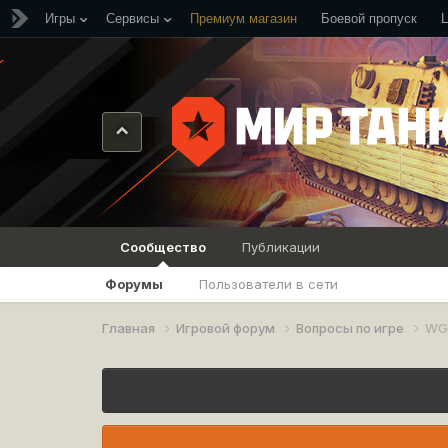
Игры
Сервисы
Премиум магазин
Боевой пропуск
Сообщество
Публикации
Форумы
Пользователи в сети
Главная
Игровой форум
Вопросы по игре
WG