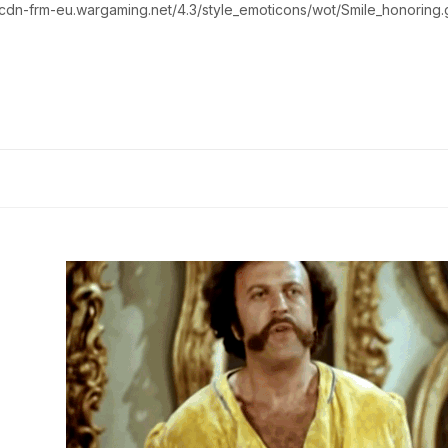
//cdn-frm-eu.wargaming.net/4.3/style_emoticons/wot/Smile_honoring.g