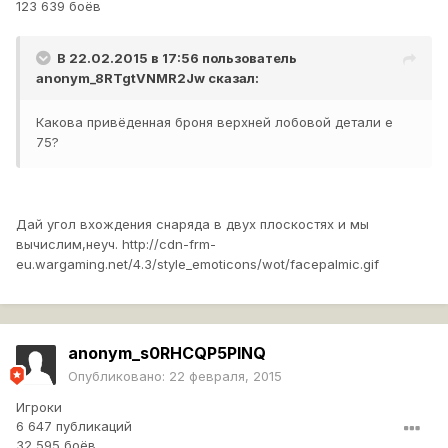
123 639 боёв
В 22.02.2015 в 17:56 пользователь
anonym_8RTgtVNMR2Jw
сказал:
Какова привёденная броня верхней лобовой детали е
75?
Дай угол вхождения снаряда в двух плоскостях и мы
вычислим,неуч.
http://cdn-frm-
eu.wargaming.net/4.3/style_emoticons/wot/facepalmic.gif
anonym_s0RHCQP5PINQ
Опубликовано:
22 февраля, 2015
Игроки
6 647 публикаций
32 595 боёв