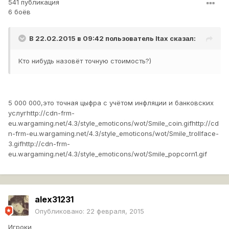
541 публикация
6 боёв
В 22.02.2015 в 09:42 пользователь
Itax
сказал:
Кто нибудь назовёт точную стоимость?)
5 000 000,это точная цыфра с учётом инфляции и банковских
услуг
http://cdn-frm-
eu.wargaming.net/4.3/style_emoticons/wot/Smile_coin.gif
http://cd
n-frm-eu.wargaming.net/4.3/style_emoticons/wot/Smile_trollface-
3.gif
http://cdn-frm-
eu.wargaming.net/4.3/style_emoticons/wot/Smile_popcorn1.gif
alex31231
Опубликовано:
22 февраля, 2015
Игроки