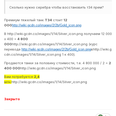
Сколько нужно серебра чтобы восстановить т34 прем?
Премиум тяжелый танк
Т34
стоит
12
000
http://wiki.gcdn.co/images/2/2b/Gold_icon.png
В
http://wiki.gcdn.co/images/1/14/Silver_icon.png
получаем 12 000
х 400 =
4 800
000
http://wiki.gcdn.co/images/1/14/Silver_icon.png
(курс
перевода
в
http://wiki.g
http://wiki.gcdn.co/images/2/2b/Gold_icon.png
cdn.co/images/1/14/Silver_icon.png
1 к 400).
Продаются танки за половину стоимости, т.е. 4 800 000 / 2 =
2
400 000
http://wiki.gcdn.co/images/1/14/Silver_icon.png
Вам потребуется
2,4
млн.
http://wiki.gcdn.co/images/1/14/Silver_icon.png
Закрыто