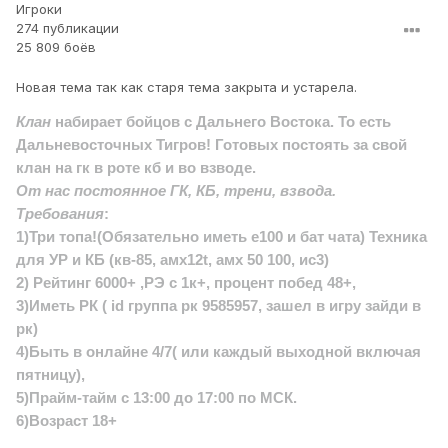
Игроки
274 публикации
25 809 боёв
Новая тема так как старя тема закрыта и устарела.
Клан
набирает бойцов с Дальнего Востока. То есть
Дальневосточных Тигров! Готовых постоять за свой
клан на гк в роте кб и во взводе.
От нас постоянное ГК, КБ, трени, взвода.
Требования
:
1)Три топа!(Обязательно иметь е100 и бат чата) Техника
для УР и КБ (кв-85, амх12t, амх 50 100, ис3)
2) Рейтинг 6000+ ,РЭ с 1к+, процент побед 48+,
3)Иметь РК ( id группа рк 9585957, зашел в игру зайди в
рк)
4)Быть в онлайне 4/7( или каждый выходной включая
пятницу),
5)Прайм-тайм с 13:00 до 17:00 по МСК.
6)Возраст 18+