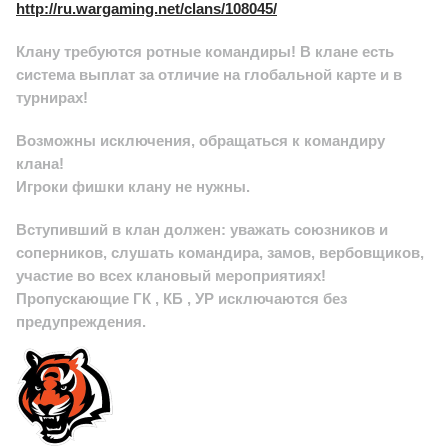
http://ru.wargaming.net/clans/108045/
Клану требуются ротные командиры! В клане есть
система выплат за отличие на глобальной карте и в
турнирах!
Возможны исключения, обращаться к командиру
клана!
Игроки фишки клану не нужны
.
Вступивший в клан должен: уважать союзников и
соперников, слушать командира, замов, вербовщиков,
участие во всех клановый мероприятиях!
Пропускающие ГК , КБ , УР исключаются без
предупреждения.