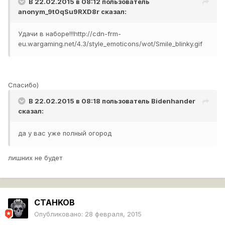
В 22.02.2015 в 08:12 пользователь
anonym_9t0qSu9RXD8r
сказал:
Удачи в наборе!!!
http://cdn-frm-
eu.wargaming.net/4.3/style_emoticons/wot/Smile_blinky.gif
Спасибо)
В 22.02.2015 в 08:18 пользователь
Bidenhander
сказал:
да у вас уже полный огород
лишних не будет
CTAHKOB
Опубликовано:
28 февраля, 2015