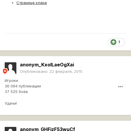
Страница клана
1
anonym_KxoILaeOgXai
Опубликовано:
22 февраля, 2015
Игроки
36 064 публикации
37 525 боёв
Удачи!
anonym_GHFizF53wuCf