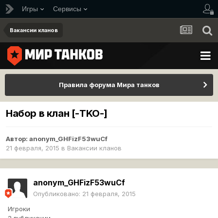
Игры
Сервисы
Вакансии кланов
Правила форума Мира танков
Набор в клан [-TKO-]
Автор:
anonym_GHFizF53wuCf
21 февраля, 2015
в
Вакансии кланов
anonym_GHFizF53wuCf
Опубликовано:
21 февраля, 2015
Игроки