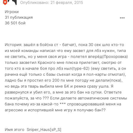
Опубликовано:
21 февраля, 2015
Игроки
31 публикация
36 501 бой
История: зашёл в бой(на ст - батчат), пока 30 сек шло кто-то
из моей команды написал что ему засвет для лбз нужен, типа
не светить, но у меня своя игра - полетел вперёд(Прохоровка)
только засветил Красного мне плюха прилетает, смотрю от
того кто в начале боя про лбз ныл(type-62) (ему светить, а он
рачина ещё только с базы съехал когда я пол-карты отмотал),
ладно бы я простил его 200 пх мне погоду не делали(пока),
но ведь эта тварь выбила мне БК и ремка сразу ушла. Я
развернулся и убил его, а мне за это бан на сутки. Ответьте
пожалуйста, за что ??? Если делаете автоматические системы
бана почему из-за какой-то *** спровоцировавшей меня на
агрессию и испортившей мне игру я получаю бан??
Имя этого Sniper_Haus[sP_S]