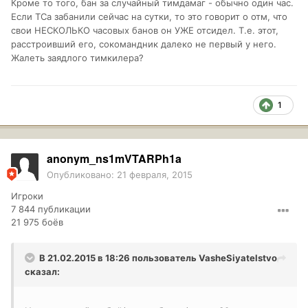
Кроме то того, бан за случайный тимдамаг - обычно один час.
Если ТСа забанили сейчас на сутки, то это говорит о отм, что
свои НЕСКОЛЬКО часовых банов он УЖЕ отсидел. Т.е. этот,
расстроивший его, сокомандник далеко не первый у него.
Жалеть заядлого тимкилера?
1
anonym_ns1mVTARPh1a
Опубликовано:
21 февраля, 2015
Игроки
7 844 публикации
21 975 боёв
В 21.02.2015 в 18:26 пользователь
VasheSiyatelstvo
сказал: