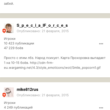
забей.
S_p_e_c_i_a_lF_o_r_c_e_s
Опубликовано:
21 февраля, 2015
Игроки
10 423 публикации
47 229 боёв
Просто с этим лбз. Народ психует. Карта Прохоровка выпадает
1 на 10-15 боёв.
http://cdn-frm-
eu.wargaming.net/4.3/style_emoticons/wot/Smile_popcorn1.gif
mike812rus
Опубликовано:
21 февраля, 2015
Игроки
4 249 публикаций