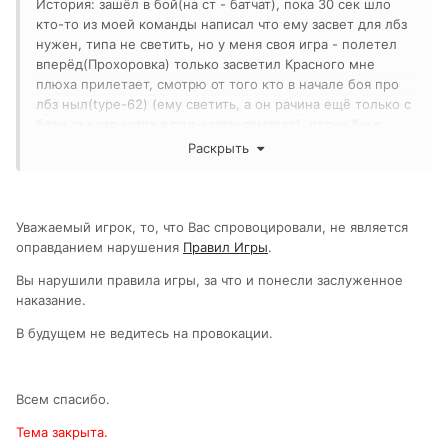
История: зашёл в бой(на ст - батчат), пока 30 сек шло
кто-то из моей команды написал что ему засвет для лбз
нужен, типа не светить, но у меня своя игра - полетел
вперёд(Прохоровка) только засветил Красного мне
плюха прилетает, смотрю от того кто в начале боя про
лбз ныл(type-62) (ему светить, а он рачина ещё только с
базы съехал когда я пол-карты отмотал), ладно бы я
простил его 200 пх мне погоду не делали(пока), но ведь
Раскрыть
эта тварь выбила мне БК и ремка сразу ушла. Я
развернулся и убил его, а мне за это бан на сутки.
Ответьте пожалуйста, за что ??? Если делаете
автоматические системы бана почему из-за какой-то ***
Уважаемый игрок, то, что Вас спровоцировали, не является
спровоцировавшей меня на агрессию и испортившей
оправданием нарушения
Правил Игры
.
мне игру я получаю бан??
Вы нарушили правила игры, за что и понесли заслуженное
наказание.
Имя этого Sniper_Haus[sP_S]
В будущем не ведитесь на провокации.
Реплей могу приложить:
http://wotreplays.ru/site/4710239
Всем спасибо.
Тема закрыта.