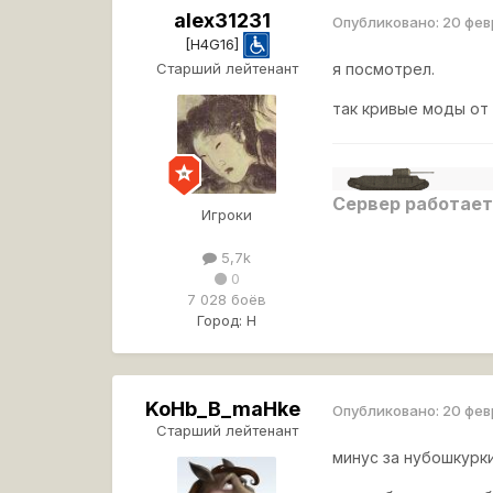
alex31231
Опубликовано:
20 фев
[H4G16]
Старший лейтенант
я посмотрел.
так кривые моды от
Сервер работает
Игроки
5,7k
0
7 028 боёв
Город:
Н
KoHb_B_maHke
Опубликовано:
20 фев
Старший лейтенант
минус за нубошкурк