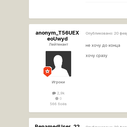
anonym_T56UEX
Опубликовано:
20 фев
eoUwyd
Лейтенант
не хочу до конца
хочу сразу
Игроки
2,9k
0
566 боёв
RenamedUser_22
Опубликовано:
20 фев