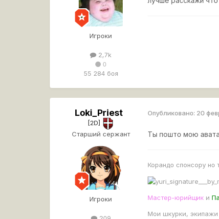
лучше расскажи что
Игроки
2,7k
0
55 284 боя
Loki_Priest
Опубликовано:
20 фев
[2D]
Старший сержант
Ты пошто мою авата
Корандо спонсору но
Мастер-юрийщик
и
П
Игроки
Мои шкурки, экипажи
209