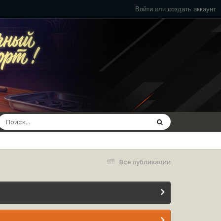
Войти
или
создать аккаунт
Все публикации