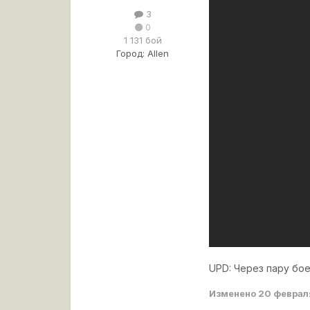
3
0
1 131 бой
Город:
Allen
UPD: Через пару бое
Изменено
20 феврал