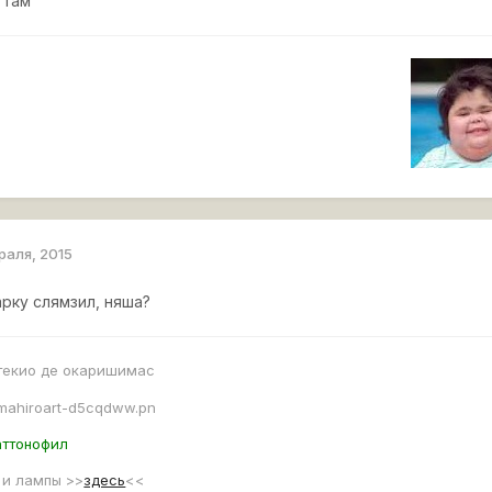
 там
раля, 2015
рку слямзил, няша?
 текио де окаришимас
аттонофил
 и лампы >>
здесь
<<