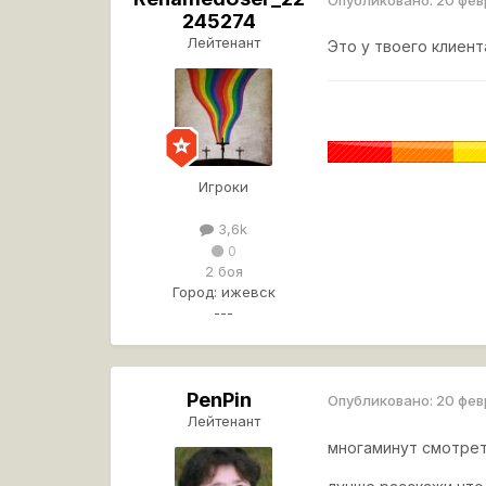
245274
Лейтенант
Это у твоего клиен
Игроки
3,6k
0
2 боя
Город:
ижевск
---
PenPin
Опубликовано:
20 фев
Лейтенант
многаминут смотрет