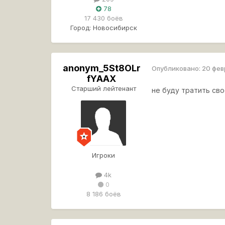
78
17 430 боёв
Город:
Новосибирск
anonym_5St8OLr
Опубликовано:
20 фев
fYAAX
Старший лейтенант
не буду тратить св
Игроки
4k
0
8 186 боёв