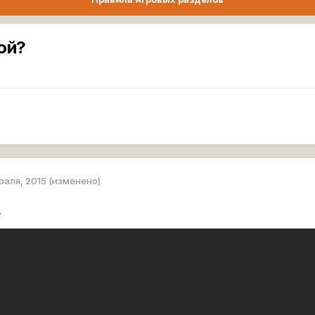
рой?
раля, 2015
(изменено)
.