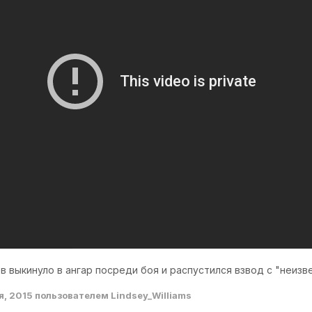
в выкинуло в ангар посреди боя и распустился взвод с "неизв
я, 2015
пользователем Lindsey_Williams