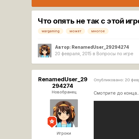
Что опять не так с этой иг
wargaming
может
многое
Автор:
RenamedUser_29294274
20 февраля, 2015
в
Вопросы по игре
RenamedUser_29
Опубликовано:
20 фев
294274
Новобранец
Смотрите до конца..
Игроки