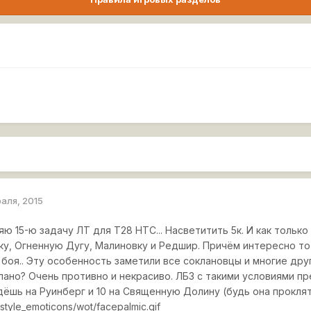
раля, 2015
 15-ю задачу ЛТ для Т28 НТС... Насветитить 5к. И как только
ку, Огненную Дугу, Малиновку и Редшир. Причём интересно то 
боя.. Эту особенность заметили все соклановцы и многие друг
лано? Очень противно и некрасиво. ЛБЗ с такими условиями пр
дёшь на Руинберг и 10 на Священную Долину (будь она проклята
style_emoticons/wot/facepalmic.gif