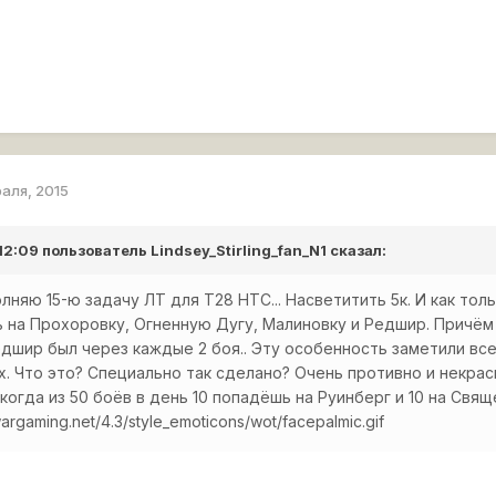
раля, 2015
 12:09 пользователь
Lindsey_Stirling_fan_N1
сказал:
няю 15-ю задачу ЛТ для Т28 НТС... Насветитить 5к. И как тол
 на Прохоровку, Огненную Дугу, Малиновку и Редшир. Причём 
едшир был через каждые 2 боя.. Эту особенность заметили все
. Что это? Специально так сделано? Очень противно и некра
 когда из 50 боёв в день 10 попадёшь на Руинберг и 10 на Свящ
wargaming.net/4.3/style_emoticons/wot/facepalmic.gif