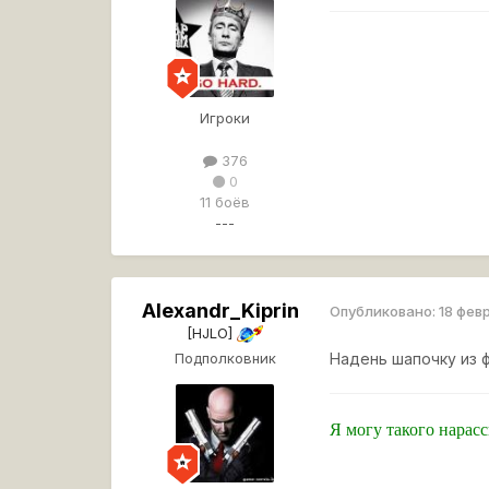
Игроки
376
0
11 боёв
---
Alexandr_Kiprin
Опубликовано:
18 фев
[HJLO]
Подполковник
Надень шапочку из 
Я могу такого нарас