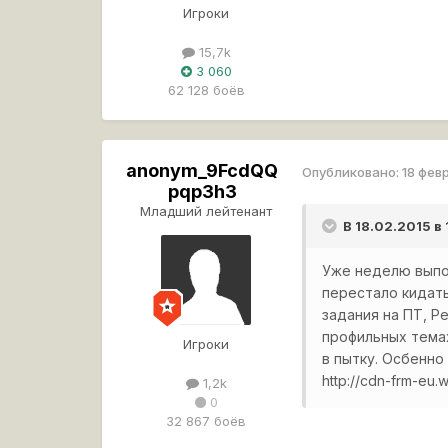
Игроки
15,7k
3 060
62 128 боёв
anonym_9FcdQQ
Опубликовано:
18 фев
pqp3h3
Младший лейтенант
В 18.02.2015 в
Уже неделю выпол
перестало кидать
задания на ПТ, Р
профильных темах
Игроки
в пытку. Осбенно
http://cdn-frm-eu.
1,2k
0
32 867 боёв