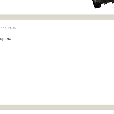
раля, 2015
гфрида