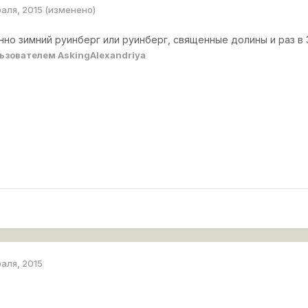
раля, 2015
(изменено)
нно зимний руинберг или руинберг, священные долины и раз в
ьзователем AskingAlexandriya
раля, 2015