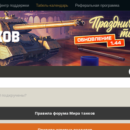
Центр поддержки
Табель-календарь
Реферальная программа
З подкручены?
Правила форума Мира танков
Правила игровых разделов