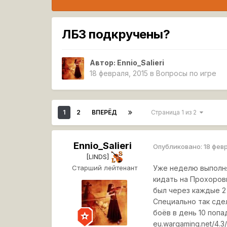
ЛБЗ подкручены?
Автор:
Ennio_Salieri
18 февраля, 2015
в
Вопросы по игре
1
2
ВПЕРЁД
Страница 1 из 2
Ennio_Salieri
Опубликовано:
18 фев
[LINDS]
Старший лейтенант
Уже неделю выполняю
кидать на Прохоров
был через каждые 2 
Специально так сде
боёв в день 10 попа
eu.wargaming.net/4.3/