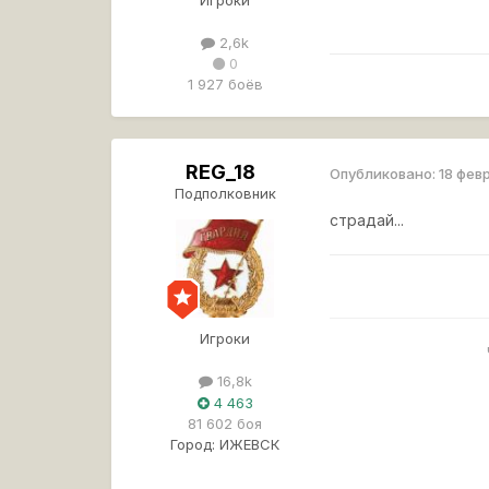
Игроки
2,6k
0
1 927 боёв
REG_18
Опубликовано:
18 фев
Подполковник
страдай...
Игроки
16,8k
4 463
81 602 боя
Город:
ИЖЕВСК