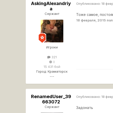
AskingAlexandriy
Опубликовано:
18 фев
a
Сержант
Тоже самое, постоя
18 февраля, 2015
пол
Игроки
321
0
15 431 бой
Город:
Краматорск
---
RenamedUser_39
Опубликовано:
18 фев
663072
Сержант
Задонать