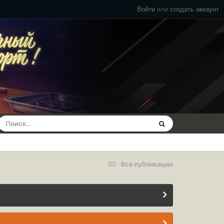
Войти
или
создать аккаунт
Все публикации