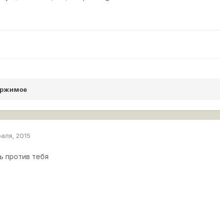
ержимое
раля, 2015
ь против тебя