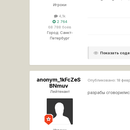
Игроки
4,1k
2 764
68 788 боёв
Город:
Санкт-
Петербург
Показать сод
anonym_1kFcZeS
Опубликовано:
18 фев
BNmuv
Лейтенант
разрабы сговорилис