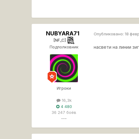
NUBYARA71
Опубликовано:
18 фев
[NF_C]
Подполковник
насвети на линии зи
Игроки
16,3k
4 480
36 247 боёв
---