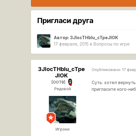
Пригласи друга
Автор:
3JIocTHbIu_cTpeJIOK
17 февраля, 2015
в
Вопросы по игре
3JIocTHbIu_cTpe
Опубликовано:
17 фев
JIOK
[OOTB]
Суть: хотел вернуть 
Рядовой
пригласите кого-ниб
Игроки