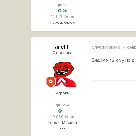
32
20
14 920 боёв
Город:
Омск
arelll
Опубликовано:
17 фев
Старшина
Видимо ты ему не д
Игроки
694
10
19 860 боёв
Город:
Москва
---