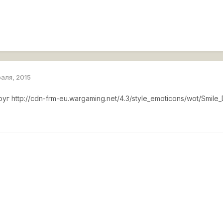
раля, 2015
руг
http://cdn-frm-eu.wargaming.net/4.3/style_emoticons/wot/Smile_D