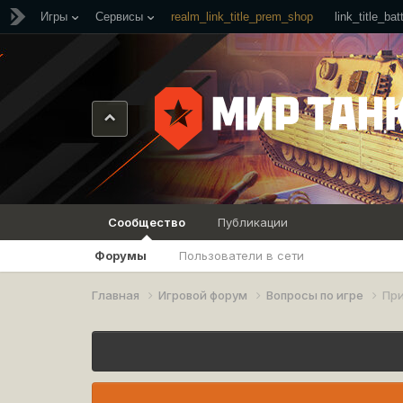
Игры
Сервисы
realm_link_title_prem_shop
link_title_ba
Сообщество
Публикации
Форумы
Пользователи в сети
Главная
Игровой форум
Вопросы по игре
При