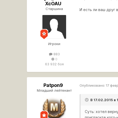
XcOAU
Старшина
И есть ли ваш друг 
Игроки
883
0
63 932 боя
Patpon9
Опубликовано:
17 фев
Младший лейтенант
В 17.02.2015 в
Суть: хотел верну
пригласите кого-