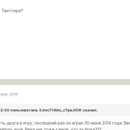
в Твиттере?
раля, 2015
 12:30 пользователь
3JIocTHbIu_cTpeJIOK
сказал:
ть друга в игру, последний раз он играл 30 июня 2014 года. Вв
нибудь ещё. Ввёл ник тоже самое, что за бред???