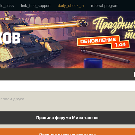
ttle_pass
link_title_support
daily_check_in
referral-program
гласи друга
Правила форума Мира танков
Правила игровых разделов