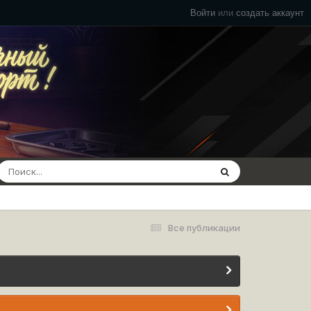
Войти
или
создать аккаунт
Все публикации