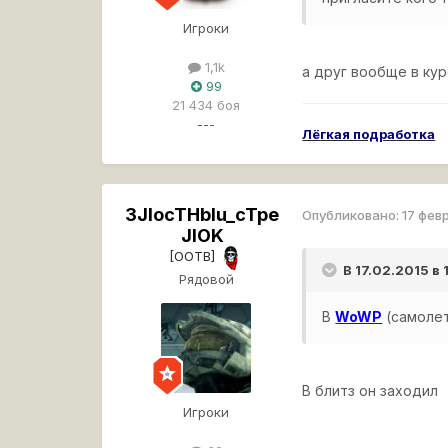
Игроки
1,1k
а друг вообще в ку
99
21 434 боя
---
Лёгкая подработка
3JIocTHbIu_cTpe
Опубликовано:
17 фев
JIOK
[OOTB]
В 17.02.2015 в
Рядовой
В
WoWP
(самоле
В блитз он заходил
Игроки