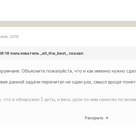
раля, 2015
 18:16 пользователь
_all_the_best_
сказал:
румчане. Объясните пожалуйста, что и как именно нужно сде
вия данной задачи перечитал не один раз, смысл вроде поняте
, что я обнаружил 2 арты, и весь урон по ним нанесен по моем
ть?
Раскрыть
я: