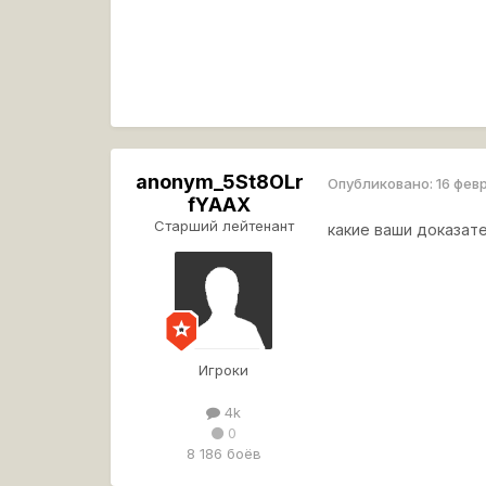
anonym_5St8OLr
Опубликовано:
16 фев
fYAAX
Старший лейтенант
какие ваши доказат
Игроки
4k
0
8 186 боёв