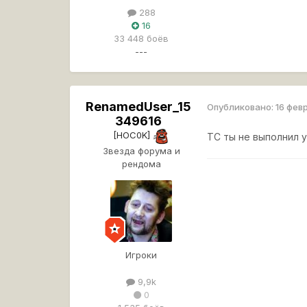
288
16
33 448 боёв
---
RenamedUser_15
Опубликовано:
16 фев
349616
[HOC0K]
ТС ты не выполнил 
Звезда форума и
рендома
Игроки
9,9k
0