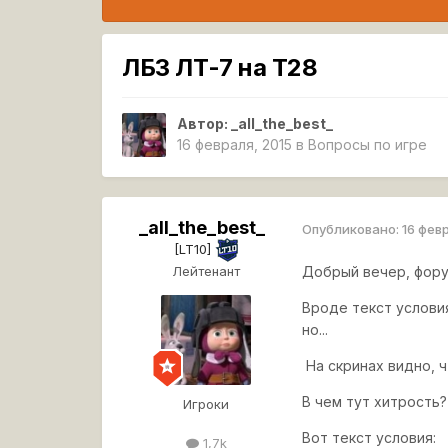
ЛБЗ ЛТ-7 на Т28
Автор:
_all_the_best_
16 февраля, 2015
в
Вопросы по игре
_all_the_best_
Опубликовано:
16 фев
[LT10]
Лейтенант
Добрый вечер, фору
Вроде текст условия
но...
На скринах видно, ч
В чем
тут хитрость?
Игроки
Вот текст условия:
1,7k