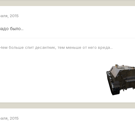
раля, 2015
адо было...
Чем больше спит десантник, тем меньше от него вреда...
раля, 2015