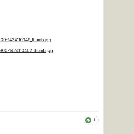
900-1424110349_thumb.jpg
6900-1424110402_thumb.jpg
1