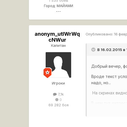
1 535 боёв
Город:
МАЙАМИ
---
anonym_utIWrWq
Опубликовано:
16 фев
cNWur
Капитан
В 16.02.2015 в
Добрый вечер, фо
Вроде текст усло
надо, но...
Игроки
На скринах видно
7,1k
0
В чем
тут хитрос
69 282 боя
Вот текст услови