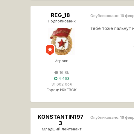
REG_18
Опубликовано:
16 фев
Подполковник
тебе тоже пальнут н
Игроки
16,8k
4 463
81 602 боя
Город:
ИЖЕВСК
KONSTANTIN197
Опубликовано:
16 фев
3
Младший лейтенант