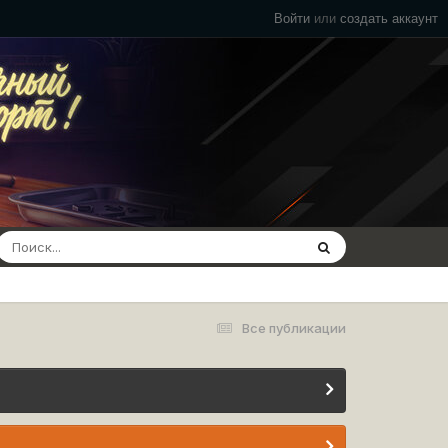
Войти
или
создать аккаунт
Все публикации