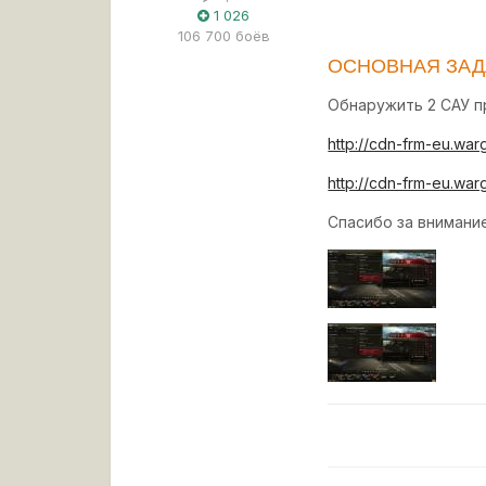
1 026
106 700 боёв
ОСНОВНАЯ ЗАД
Обнаружить 2 САУ пр
http://cdn-frm-eu.wa
http://cdn-frm-eu.wa
Спасибо за внимание