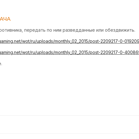
АЧА
отивника, передать по ним разведданные или обездвижить.​​
rgaming.net/wot/ru/uploads/monthly_02_2015/post-2209217-0-01920
rgaming.net/wot/ru/uploads/monthly_02_2015/post-2209217-0-4008
.