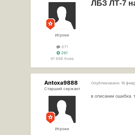
ЛБЗ ЛТ-7 н
Игроки
971
291
61 698 боёв
Antoxa9888
Опубликовано:
16 фев
Старший сержант
в описании ошибка.
Игроки