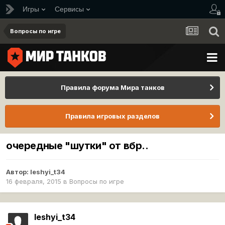
Игры
Сервисы
Вопросы по игре
Правила форума Мира танков
Правила игровых разделов
очередные "шутки" от вбр..
Автор:
leshyi_t34
16 февраля, 2015
в
Вопросы по игре
leshyi_t34