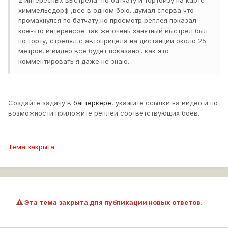
2 интересных выстрела по батчату и тортоизу на карте
химмельсдорф ,все в одном бою...думал сперва что
промахнулся по батчату,но просмотр реплея показал
кое-что интеренсое..так же очень занятный выстрел был
по торту, стрелял с автоприцела на дистанции около 25
метров..в видео все будет показано.. как это
комментировать я даже не знаю.
Создайте задачу в
багтеркере
, укажите ссылки на видео и по
возможности приложите реплеи соответствующих боев.
Тема закрыта.
Эта тема закрыта для публикации новых ответов.