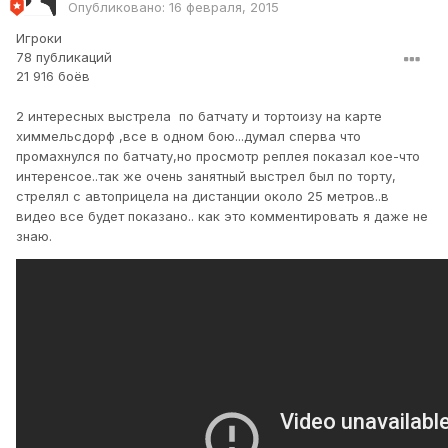
Опубликовано:
16 февраля, 2015
Игроки
78 публикаций
21 916 боёв
2 интересных выстрела по батчату и тортоизу на карте
химмельсдорф ,все в одном бою...думал сперва что
промахнулся по батчату,но просмотр реплея показал кое-что
интеренсое..так же очень занятный выстрел был по торту,
стрелял с автоприцела на дистанции около 25 метров..в
видео все будет показано.. как это комментировать я даже не
знаю.