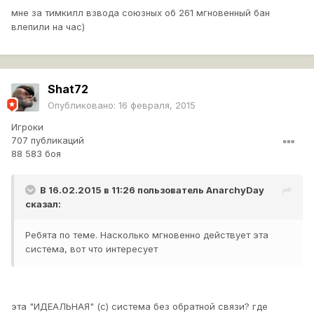
(включая вопросы, касающиеся клановой казны),
мне за тимкилл взвода союзных об 261 мгновенный бан
Администрацией не рассматриваются. Ответственность за
влепили на час)
решение конфликтных ситуаций лежит на лидерах клана,
соответствующих заместителях и назначенных ими
уполномоченных лицах. Назначая членов клана на
должность казначея и другие клановые должности, командир
Shat72
клана подтверждает своё доверие к соответствующим
Опубликовано:
16 февраля, 2015
лицам. В свою очередь, рядовые члены принимают правила
Игроки
клана, вступая в него. В случае возникновения конфликтной
707 публикаций
ситуации логи клановой казны и прочая информация
88 583 боя
подобного рода Администрацией предоставляться не будут.
В 16.02.2015 в 11:26 пользователь
AnarchyDay
сказал:
Ребята по теме. Насколько мгновенно действует эта
система, вот что интересует
эта "ИДЕАЛЬНАЯ" (с) система без обратной связи? где