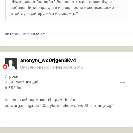
Функционал "жалоба". Вопрос в какие сроки будет
забанен (или оправдан) игрок, после использование
этой функции другими игроками. ?
автобан не снимают
anonym_wc0rjgen3Kv4
Опубликовано:
16 февраля, 2015
Игроки
2 316 публикаций
4 652 боя
мгновенний перманент!
http://cdn-frm-
eu.wargaming.net/4.3/style_emoticons/wot/Smile-angry.gif