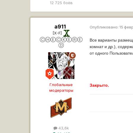
12 725 боёв
a911
Опубликовано:
15 фев
[X-F]
ⒸⒽⒺⒸⓀⒺⓇⒺ
Все варианты размещ
Ⓓ
комнат и др.), содер
от одного Пользовате
Глобальные
Закрыто.
модераторы
43,6k