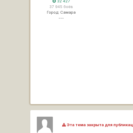
32 427
37 945 боёв
Город:
Самара
---
Эта тема закрыта для публикац