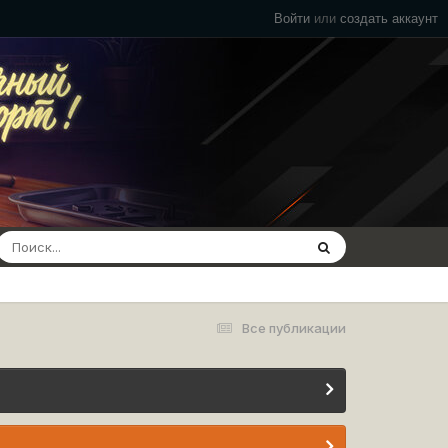
Войти
или
создать аккаунт
Все публикации