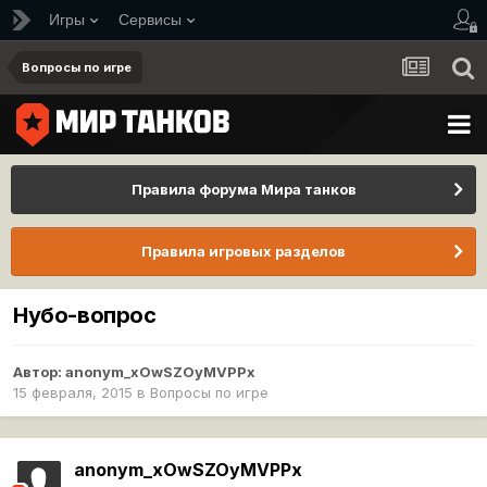
Игры
Сервисы
Вопросы по игре
Правила форума Мира танков
Правила игровых разделов
Нубо-вопрос
Автор:
anonym_xOwSZOyMVPPx
15 февраля, 2015
в
Вопросы по игре
anonym_xOwSZOyMVPPx