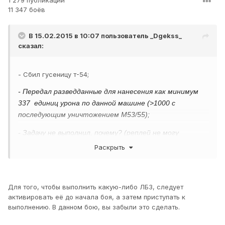
1 279 публикаций
11 347 боёв
В 15.02.2015 в 10:07 пользователь
_Dgekss_
сказал:
- Сбил гусеницу т-54;
- Передал разведданные для нанесения как минимум
337 единиц урона по данной машине (>1000 с
последующим уничтожением М53/55);
- Задачу не выполнил, почему? (реплей не могу
вставить(
))
Вы не можете загружать файлы подобного типа?
Раскрыть
Для того, чтобы выполнить какую-либо ЛБЗ, следует
активировать её до начала боя, а затем приступать к
выполнению. В данном бою, вы забыли это сделать.