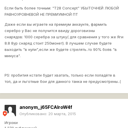
Если быть более точным:
"Т28 Concept" УБЫТОЧНЕЙ ЛЮБОЙ
РАВНОУРОВНЕВОЙ НЕ ПРЕМИУМНОЙ ПТ
Даже если вы играете на премиум аккаунте, фармить
серебро у Вас не получится ввиду дороговизны
снарядов: 1000 серебра за штуку( для сравнения у того же Яги
8.8 8ур снаряд стоит 250монет). В лучшем случае будете
выходить "в нули",если же будете стрелять..то 90% боёв "в
минуса".
PS: пробития кстати будет хватать, только если попадёте в
топ, да и льготные бои для данного танка не предусмотрены..(
anonym_j65FCAIroW4f
Опубликовано:
20 марта, 2015
Игроки