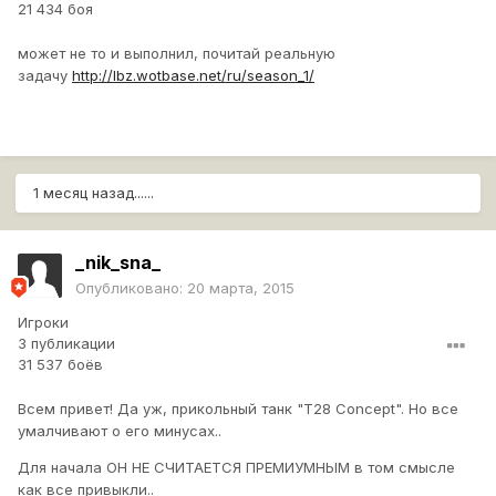
21 434 боя
может не то и выполнил, почитай реальную
задачу
http://lbz.wotbase.net/ru/season_1/
1 месяц назад......
_nik_sna_
Опубликовано:
20 марта, 2015
Игроки
3 публикации
31 537 боёв
Всем привет! Да уж, прикольный танк "Т28 Concept". Но все
умалчивают о его минусах..
Для начала ОН НЕ СЧИТАЕТСЯ ПРЕМИУМНЫМ в том смысле
как все привыкли..