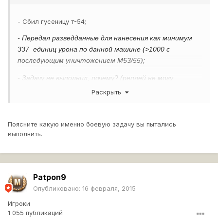
- Сбил гусеницу т-54;
- Передал разведданные для нанесения как минимум
337 единиц урона по данной машине (>1000 с
последующим уничтожением М53/55);
- Задачу не выполнил, почему? (реплей не могу
вставить(
))
Вы не можете загружать файлы подобного типа?
Раскрыть
Поясните какую именно боевую задачу вы пытались
выполнить.
Patpon9
Опубликовано:
16 февраля, 2015
Игроки
1 055 публикаций