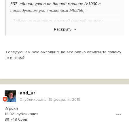
337 единиц урона по данной машине (>1000 с
последующим уничтожением М53/55);
- Задачу не выполнил, почему? (реплей не могу
вставить(
))
Вы не можете загружать файлы подобного типа?
Раскрыть
В следующем бою выполнил, но все равно объясните почему
не в этом?
and_ur
Опубликовано:
15 февраля, 2015
Игроки
12 821 публикация
89 748 боёв