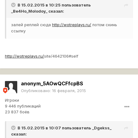
В 15.02.2015 в 10:25 пользователь
_Be4Ho_Molodoy_
сказал:
залей реплей сюда
http://wotreplays.ru/
потом скинь
ссылку
http://wotreplays.ru/
site/4642106#self
anonym_5AOwQCFfcpBS
Опубликовано:
16 февраля, 2015
Игроки
9 446 публикаций
23 837 боёв
В 15.02.2015 в 10:07 пользователь
_Dgekss_
сказал: