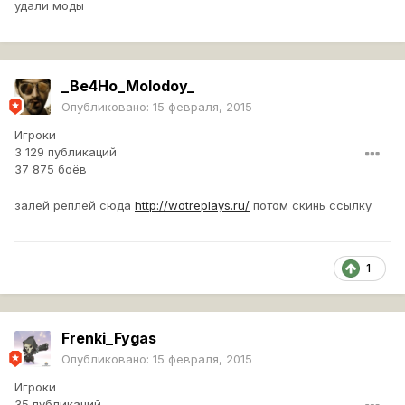
удали моды
_Be4Ho_Molodoy_
Опубликовано:
15 февраля, 2015
Игроки
3 129 публикаций
37 875 боёв
залей реплей сюда
http://wotreplays.ru/
потом скинь ссылку
1
Frenki_Fygas
Опубликовано:
15 февраля, 2015
Игроки
35 публикаций