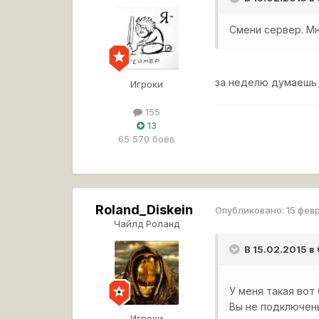
Смени сервер. Мн
за неделю думаешь 
Игроки
155
13
65 570 боёв
Roland_Diskein
Опубликовано:
15 фев
Чайлд Роланд
В 15.02.2015 в
У меня такая вот
Вы не подключен
Игроки