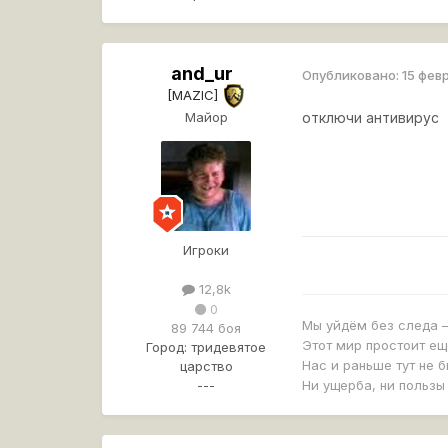
and_ur
Опубликовано:
15 фев
[MAZIC]
Майор
отключи антивирус
Игроки
12,8k
0
Мы уйдём без следа —
89 744 боя
Этот мир простоит ещ
Город:
тридевятое
Нас и раньше тут не б
царство
---
Ни ущерба, ни пользы 