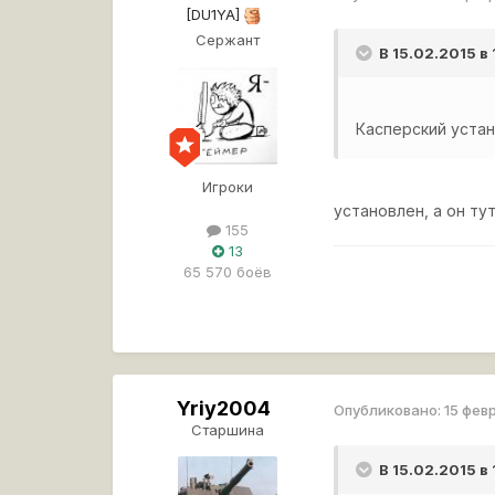
[DU1YA]
Сержант
В 15.02.2015 в
Касперский устан
Игроки
установлен, а он ту
155
13
65 570 боёв
Yriy2004
Опубликовано:
15 фев
Старшина
В 15.02.2015 в