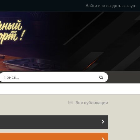
Войти
или
создать аккаунт
Все публикации