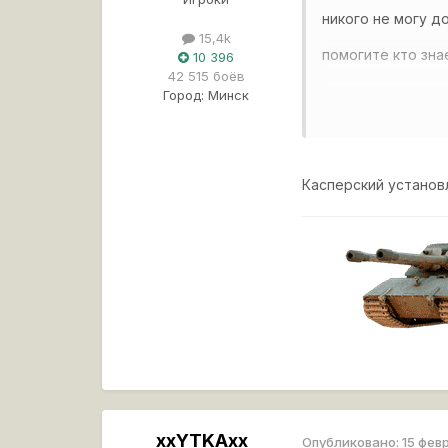
никого не могу д
15,4k
помогите кто зна
10 396
42 515 боёв
Город:
Минск
Модов нет
Касперский установ
xxYTKAxx
Опубликовано:
15 фев