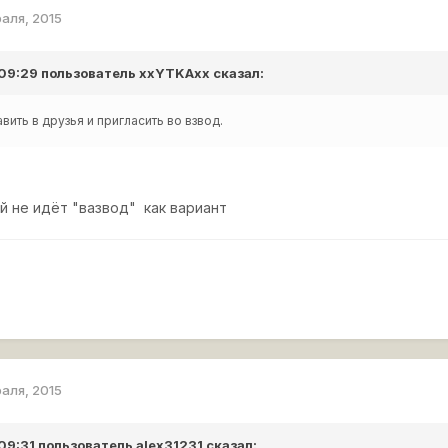
раля, 2015
 09:29 пользователь
xxYTKAxx
сказал:
вить в друзья и пригласить во взвод.
й не идёт "вазвод" как вариант
раля, 2015
 09:31 пользователь
alex31231
сказал: