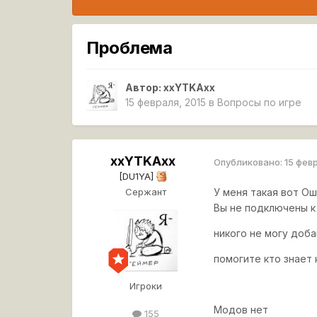
Проблема
Автор:
xxYTKAxx
15 февраля, 2015
в
Вопросы по игре
xxYTKAxx
Опубликовано:
15 фев
[DU1YA]
Сержант
У меня такая вот Ош
Вы не подключены к
никого не могу доба
помогите кто знает 
Игроки
Модов нет
155