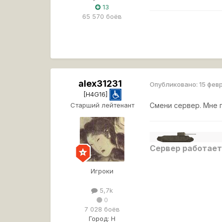
13
65 570 боёв
alex31231
Опубликовано:
15 фев
[H4G16]
Старший лейтенант
Смени сервер. Мне 
Сервер работает
Игроки
5,7k
0
7 028 боёв
Город:
Н