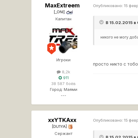
MaxExtreem
Опубликовано:
15 фев
[_ONI]
Капитан
В 15.02.2015 в
никого не могу доба
Игроки
просто никто с тобо
8,2k
911
38 587 боёв
Город:
Маями
---
xxYTKAxx
Опубликовано:
15 фев
[DU1YA]
Сержант
В 15.02.2015 в