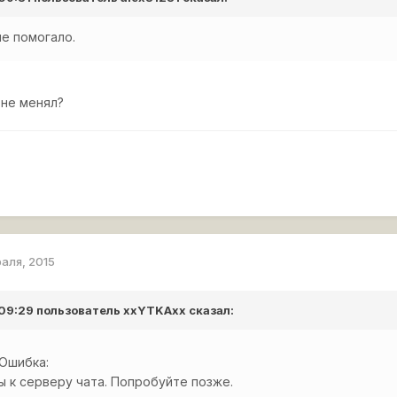
е помогало.
не менял?
раля, 2015
 09:29 пользователь
xxYTKAxx
сказал:
 Ошибка:
ы к серверу чата. Попробуйте позже.