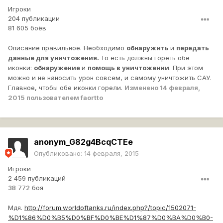
Игроки
204 публикации
81 605 боёв
Описание правильное. Необходимо
обнаружить
и
передать
данные для уничтожения.
То есть должны гореть обе
иконки:
обнаружение
и
помощь в уничтожении
. При этом
можно и не наносить урон совсем, и самому уничтожить САУ.
Главное, чтобы обе иконки горели.
Изменено
14 февраля,
2015
пользователем faortto
anonym_G82g4BcqCTEe
Опубликовано:
14 февраля, 2015
Игроки
2 459 публикаций
38 772 боя
Мдя.
http://forum.worldoftanks.ru/index.php?/topic/1502071-
%D1%86%D0%B5%D0%BF%D0%BE%D1%87%D0%BA%D0%B0-