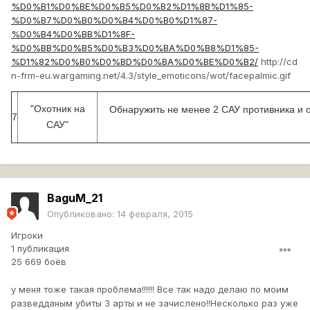
%D0%B1%D0%BE%D0%B5%D0%B2%D1%8B%D1%85-
%D0%B7%D0%B0%D0%B4%D0%B0%D1%87-
%D0%B4%D0%BB%D1%8F-
%D0%BB%D0%B5%D0%B3%D0%BA%D0%B8%D1%85-
%D1%82%D0%B0%D0%BD%D0%BA%D0%BE%D0%B2/
http://cd
n-frm-eu.wargaming.net/4.3/style_emoticons/wot/facepalmic.gif
"Охотник на
Обнаружить не менее 2 САУ противника и о
7
САУ"
BaguM_21
Опубликовано:
14 февраля, 2015
Игроки
1 публикация
25 669 боёв
у меня тоже такая проблема!!!!!! Все так надо делаю по моим
разведданым убиты 3 арты и не зачислено!!Несколько раз уже