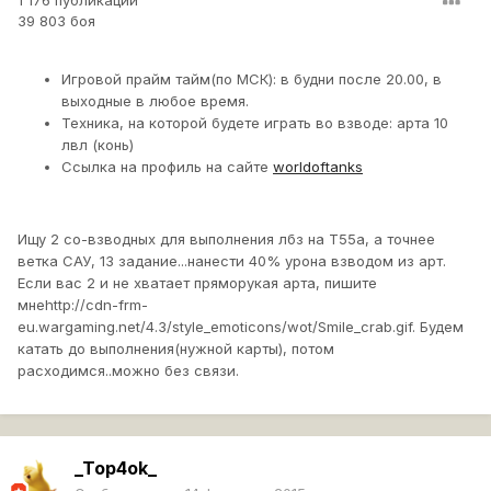
1 176 публикаций
39 803 боя
Игровой прайм тайм(по МСК): в будни после 20.00, в
выходные в любое время.
Техника, на которой будете играть во взводе: арта 10
лвл (конь)
Ссылка на профиль на сайте
worldoftanks
Ищу 2 со-взводных для выполнения лбз на Т55а, а точнее
ветка САУ, 13 задание...нанести 40% урона взводом из арт.
Если вас 2 и не хватает пряморукая арта, пишите
мне
http://cdn-frm-
eu.wargaming.net/4.3/style_emoticons/wot/Smile_crab.gif
. Будем
катать до выполнения(нужной карты), потом
расходимся..можно без связи.
_Top4ok_