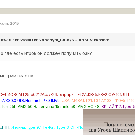
раля, 2015
 09:39 пользователь
anonym_C9uQKUjBN5uV
сказал:
ео где есть игрок он должен получить бан?
смотрим скажем
-4,ИС-8,МТ25,об212А,су-26,тетрарх,Т-62А,КВ-5,КВ-2,СУ-101,ЛТП.
Г
r,VK30.02(D),Hummel, Pz.SfI.IVc
.
USA
: М48А1,Т21,Т34,М103,Т110Е5,Т11
illon 25t, AMX 50 B, Lorraine 155 mle.50, AMX AC 48.
КИТАЙ:112,Type-
hill I.
Япония:Type 97 Te-Ke, Type 3 Chi-Nu