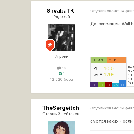
ShvabaTK
Опубликовано:
14 фев
Рядовой
Да, запрещен. Wall 
Игроки
16
1
12 220 боёв
TheSergeitch
Опубликовано:
14 фев
Старший лейтенант
смотря каких - если