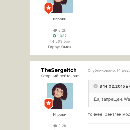
Игроки
3,2k
1 037
44 563 боя
Город:
Омск
TheSergeitch
Опубликовано:
14 фев
Старший лейтенант
В 14.02.2015 в
Да, запрещен. Wal
точнее, рентген мо
Игроки
3,2k