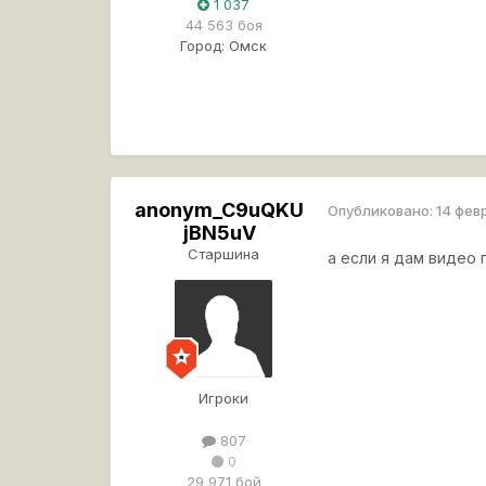
1 037
44 563 боя
Город:
Омск
anonym_C9uQKU
Опубликовано:
14 фев
jBN5uV
Старшина
а если я дам видео 
Игроки
807
0
29 971 бой