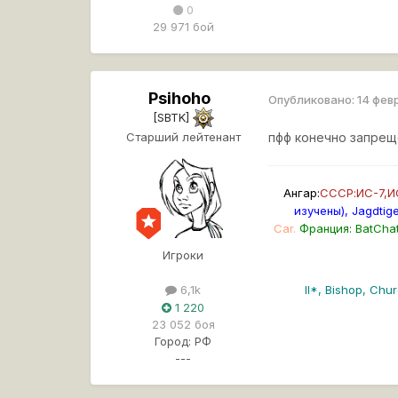
0
29 971 бой
Psihoho
Опубликовано:
14 фев
[SBTK]
Старший лейтенант
пфф конечно запреще
Ангар:
СССР:ИС-7,ИС
изучены), Jagdtige
Car.
Франция: BatChat
Игроки
II*, Bishop, Churc
6,1k
1 220
23 052 боя
Город:
РФ
---