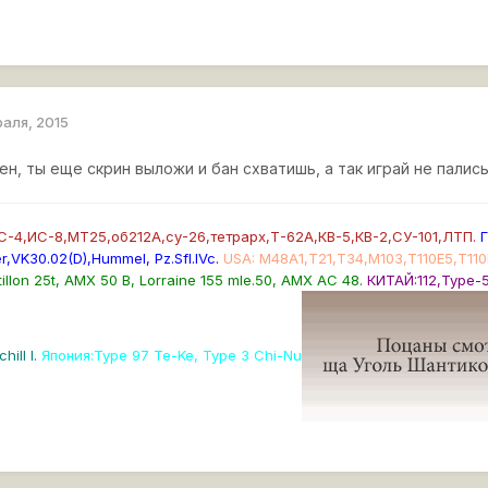
раля, 2015
н, ты еще скрин выложи и бан схватишь, а так играй не палис
-4,ИС-8,МТ25,об212А,су-26,тетрарх,Т-62А,КВ-5,КВ-2,СУ-101,ЛТП.
Г
r,VK30.02(D),Hummel, Pz.SfI.IVc
.
USA
: М48А1,Т21,Т34,М103,Т110Е5,Т11
illon 25t, AMX 50 B, Lorraine 155 mle.50, AMX AC 48.
КИТАЙ:112,Type-
hill I.
Япония:Type 97 Te-Ke, Type 3 Chi-Nu