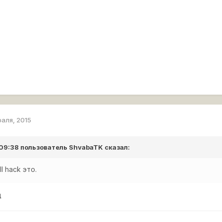
раля, 2015
 09:38 пользователь
ShvabaTK
сказал:
l hack это.
д