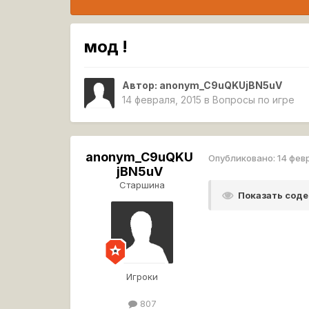
мод !
Автор:
anonym_C9uQKUjBN5uV
14 февраля, 2015
в
Вопросы по игре
anonym_C9uQKU
Опубликовано:
14 фев
jBN5uV
Старшина
Показать сод
Игроки
807