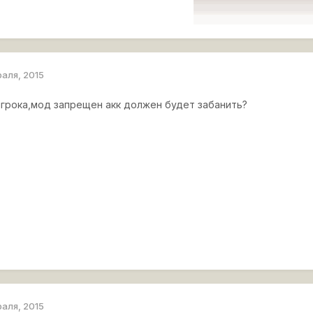
раля, 2015
 игрока,мод запрещен акк должен будет забанить?
раля, 2015