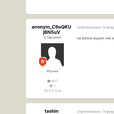
anonym_C9uQKU
Опубликовано:
14 фев
jBN5uV
Старшина
на вилно виден ник
Игроки
807
0
29 971 бой
tashin
Опубликовано:
14 фев