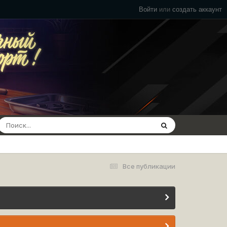
Войти
или
создать аккаунт
Все публикации