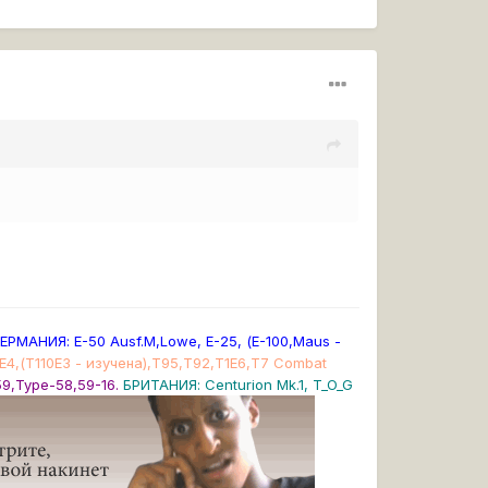
ЕРМАНИЯ: Е-50 Ausf.M,Lowe, Е-25, (E-100,Maus -
0Е4,(Т110Е3 - изучена),Т95,Т92,Т1Е6,Т7 Combat
59,Type-58,59-16.
БРИТАНИЯ: Centurion Mk.1, T_O_G