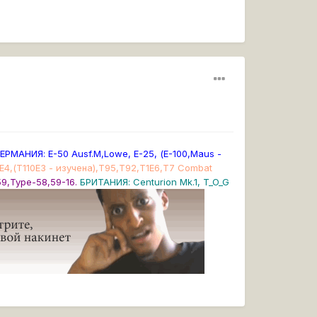
ь
ЕРМАНИЯ: Е-50 Ausf.M,Lowe, Е-25, (E-100,Maus -
0Е4,(Т110Е3 - изучена),Т95,Т92,Т1Е6,Т7 Combat
59,Type-58,59-16.
БРИТАНИЯ: Centurion Mk.1, T_O_G