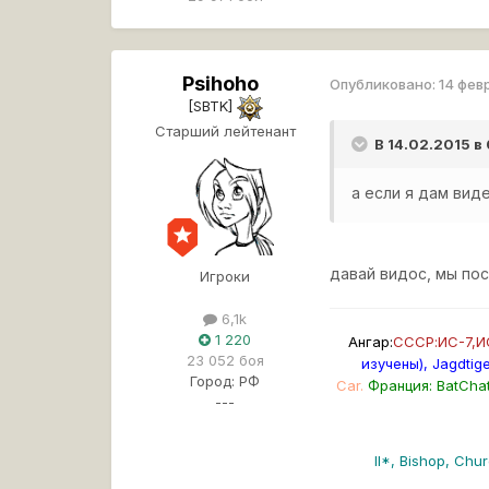
Psihoho
Опубликовано:
14 фев
[SBTK]
Старший лейтенант
В 14.02.2015 в
а если я дам вид
давай видос, мы по
Игроки
6,1k
1 220
Ангар:
СССР:ИС-7,ИС
23 052 боя
изучены), Jagdtige
Город:
РФ
Car.
Франция: BatChat
---
II*, Bishop, Churc