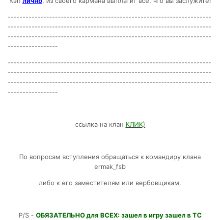
Кэп
лично
, из своего кармана выплатит все, что вы заслужите!
---------------------------------------------------------------------
---------------------------------------------------------------------
---------------------------------------------------------------------
-----------------
---------------------------------------------------------------------
---------------------------------------------------------------------
---------------------------------------------------------------------
-----------------
ссылка на клан
КЛИК)
По вопросам вступления обращаться к командиру клана
ermak_fsb
либо к его заместителям или вербовщикам.
P/S -
ОБЯЗАТЕЛЬНО для ВСЕХ: зашел в игру зашел в ТС