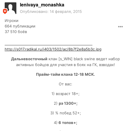
lenivaya_monashka
Опубликовано:
14 февраля, 2015
Игроки
664 публикации
37 510 боёв
http://s017.radikal.ru/i403/1502/ac/8b7f2e8a5b3c.jpg
Дальневосточный
клан [s_WIN] black swine ведет набор
активных бойцов для участия в боях на ГК, взводах!
Прайм-тайм клана 12-18 МСК.
От вас:
1) возраст 18+;
2)
рэ 1300+;
3) % побед 52+;
4)
6 топов+;