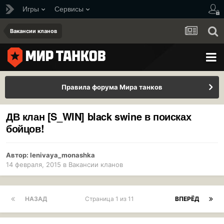
Игры
Сервисы
Вакансии кланов
Правила форума Мира танков
ДВ клан [S_WIN] black swine в поисках
бойцов!
Автор:
lenivaya_monashka
14 февраля, 2015
в
Вакансии кланов
НАЗАД
Страница 1 из 11
ВПЕРЁД