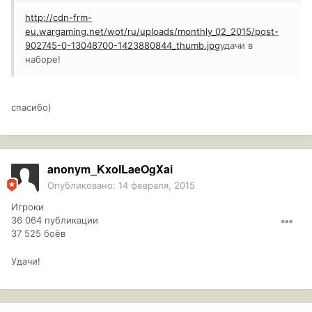
http://cdn-frm-
eu.wargaming.net/wot/ru/uploads/monthly_02_2015/post-
902745-0-13048700-1423880844_thumb.jpg
удачи в
наборе!
спасибо)
anonym_KxoILaeOgXai
Опубликовано:
14 февраля, 2015
Игроки
36 064 публикации
37 525 боёв
Удачи!