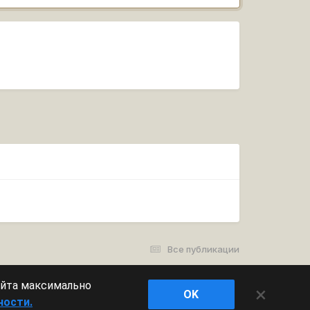
Все публикации
айта максимально
×
OK
ности.