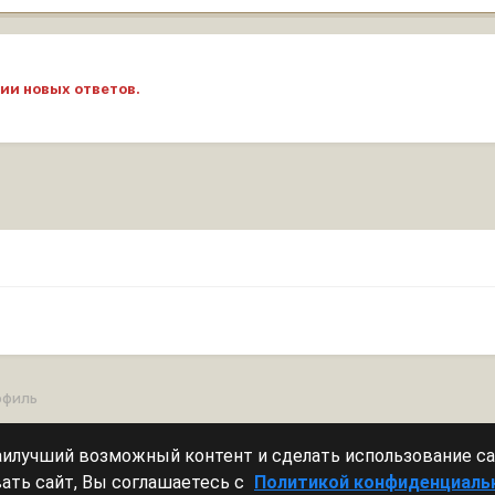
ии новых ответов.
офиль
наилучший возможный контент и сделать использование с
Леста Игры
Powered by Invision Community
ать сайт, Вы соглашаетесь с
Политикой конфиденциаль