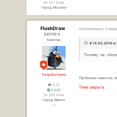
48 347 боёв
Город:
Москва
FlushDraw
Опубликовано:
13 фев
[LESTA]
Капитан
В 13.02.2015 в
Почему не обновл
Разработчики
Проблема известна, в
5,7k
Тема закрыта.
5 022
24 365 боёв
Город:
Минск
---