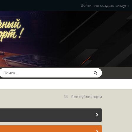
Войти
или
создать аккаунт
Все публикации