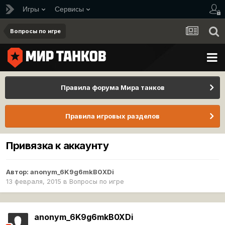
Игры
Сервисы
Вопросы по игре
Правила форума Мира танков
Правила игровых разделов
Привязка к аккаунту
Автор:
anonym_6K9g6mkB0XDi
13 февраля, 2015
в
Вопросы по игре
anonym_6K9g6mkB0XDi