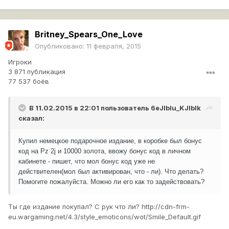
Britney_Spears_One_Love
Опубликовано:
11 февраля, 2015
Игроки
3 871 публикация
77 537 боёв
В 11.02.2015 в 22:01 пользователь
6eJlblu_KJlblk
сказал:
Купил немецкое подарочное издание, в коробке был бонус
код на Pz 2j и 10000 золота, ввожу бонус код в личном
кабинете - пишет, что мол бонус код уже не
действителен(мол был активирован, что - ли). Что делать?
Помогите пожалуйста. Можно ли его как то задействовать?
Ты где издание покупал? С рук что ли?
http://cdn-frm-
eu.wargaming.net/4.3/style_emoticons/wot/Smile_Default.gif