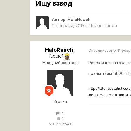
Ищу взвод
Автор:
HaloReach
11 февраля, 2015
в
Поиск взвода
HaloReach
Опубликовано:
11 фев
[LOUIC]
Младший сержант
Рачок ищет взвод на 
прайм тайм 18,00-21
http://kttc.ru/statistic
желательно статка ка
Игроки
71
0
28 145 боёв