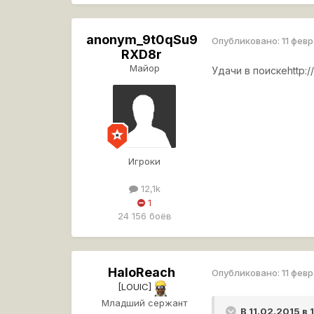
anonym_9t0qSu9
Опубликовано:
11 фев
RXD8r
Майор
Удачи в поиске
http:
Игроки
12,1k
1
24 156 боёв
HaloReach
Опубликовано:
11 фев
[LOUIC]
Младший сержант
В 11.02.2015 в