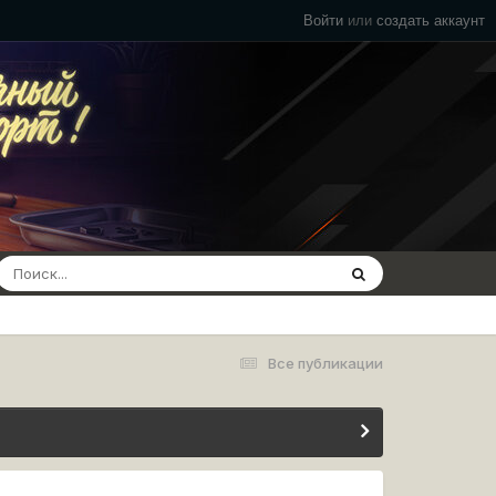
Войти
или
создать аккаунт
Все публикации