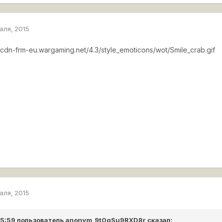
раля, 2015
//cdn-frm-eu.wargaming.net/4.3/style_emoticons/wot/Smile_crab.gif
раля, 2015
 15:59 пользователь
anonym_9t0qSu9RXD8r
сказал: