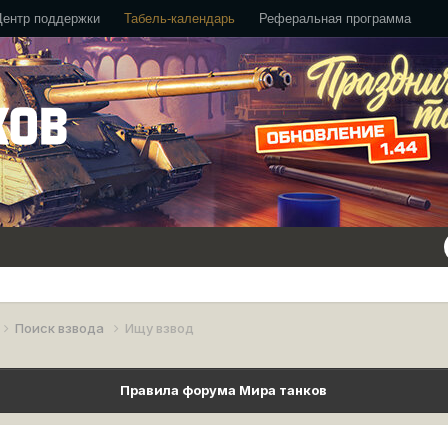
Центр поддержки
Табель-календарь
Реферальная программа
Поиск взвода
Ищу взвод
Правила форума Мира танков