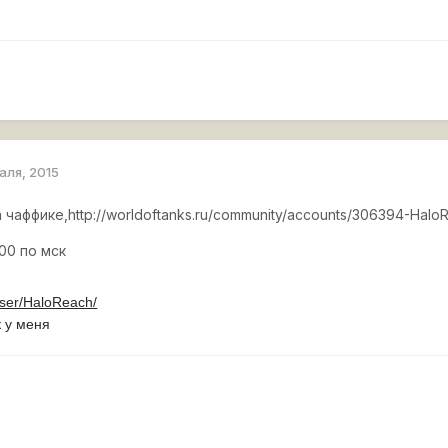
раля, 2015
чаффике,http://worldoftanks.ru/community/accounts/306394-Halo
,00 по мск
s/user/HaloReach/
к у меня