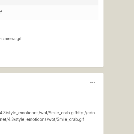
f
-izmena.gif
4.3/style_emoticons/wot/Smile_crab.gif
http://cdn-
net/4.3/style_emoticons/wot/Smile_crab.gif