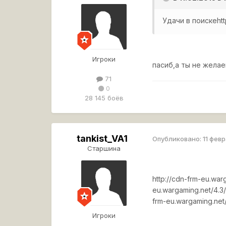
Удачи в поиске
ht
Игроки
пасиб,а ты не жела
71
0
28 145 боёв
tankist_VA1
Опубликовано:
11 фев
Старшина
http://cdn-frm-eu.war
eu.wargaming.net/4.3/
frm-eu.wargaming.net/
Игроки