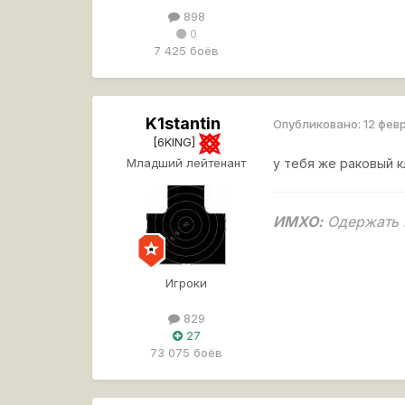
898
0
7 425 боёв
K1stantin
Опубликовано:
12 фев
[6KING]
Младший лейтенант
у тебя же раковый кл
ИМХО:
Одержать п
Игроки
829
27
73 075 боёв