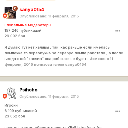
sanya0154
Опубликовано:
11 февраля, 2015
Глобальные модераторы
157 246 публикаций
29 002 боя
Я думаю тут нет халявы , так как раньше если имелась
лампочка то переобучив за серебро лампа работала , а после
ввода этой "халявы" она работать не будет .
Изменено
11
февраля, 2015
пользователем sanya0154
Psihoho
Опубликовано:
11 февраля, 2015
Игроки
6 109 публикаций
23 052 боя
просто не хотят обидеть радиста КВ-5
http://cdn-frm-